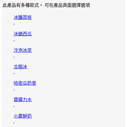
此產品有多種款式。 可在產品頁面選擇選項
冰釀荔枝
,
冰鎮西瓜
,
冷泡冰茶
,
北極冰
,
哈密瓜奶昔
,
寶礦力水
,
小農鮮奶
,