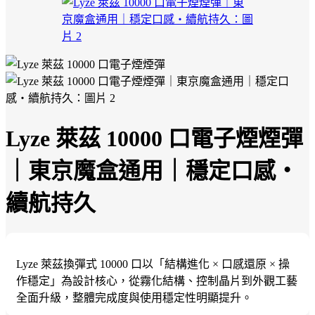
Lyze 萊茲 10000 口電子煙煙彈
｜東京魔盒通用｜穩定口感・
續航持久
Lyze 萊茲換彈式 10000 口以「結構進化 × 口感還原 × 操
作穩定」為設計核心，從霧化結構、控制晶片到外觀工藝
全面升級，整體完成度與使用穩定性明顯提升。