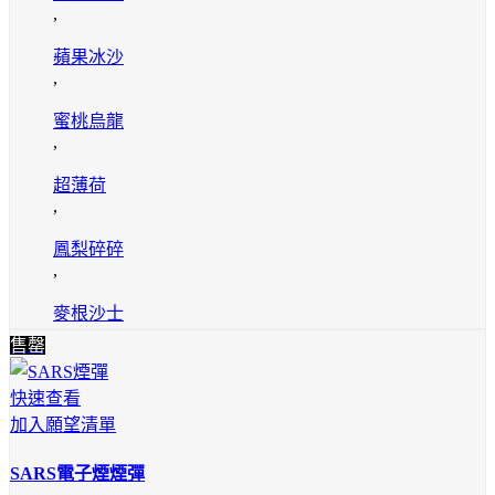
,
蘋果冰沙
,
蜜桃烏龍
,
超薄荷
,
鳳梨碎碎
,
麥根沙士
售罄
快速查看
加入願望清單
SARS電子煙煙彈