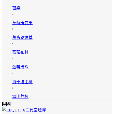
芭樂
,
草莓奇異果
,
萬寶路煙草
,
薔薇布林
,
藍莓爆珠
,
買十送主機
,
雪山荔枝
售罄