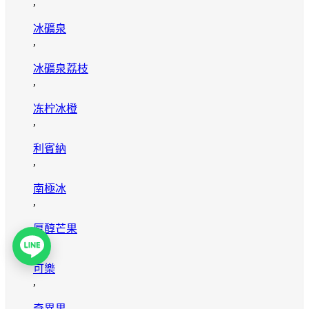
,
冰礦泉
,
冰礦泉荔枝
,
冻柠冰橙
,
利賓納
,
南極冰
,
厚醇芒果
,
可樂
,
奇異果