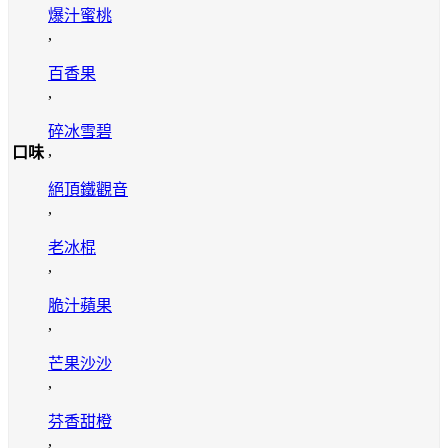
爆汁蜜桃
,
百香果
,
碎冰雪碧
,
口味
絕頂鐵觀音
,
老冰棍
,
脆汁蘋果
,
芒果沙沙
,
芬香甜橙
,