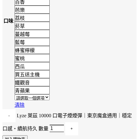
百香
芭樂
荔枝
口味
菸草
蔓越莓
藍莓
蜂蜜檸檬
蜜桃
西瓜
買五送主機
鐵觀音
青蘋果
清除
Lyze 萊茲 10000 口電子煙煙彈｜東京魔盒通用｜穩定
口感・續航持久 數量