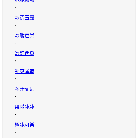
,
冰清玉露
,
冰脆芭樂
,
冰鎮西瓜
,
勁爽薄荷
,
多汁葡萄
,
果啪冰冰
,
極冰可樂
,