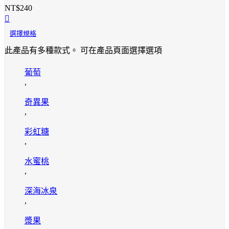
NT$
240
選擇規格
此產品有多種款式。 可在產品頁面選擇選項
葡萄
,
奇異果
,
彩虹糖
,
水蜜桃
,
深海冰泉
,
漿果