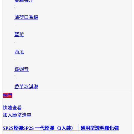
,
薄荷口香糖
,
藍莓
,
西瓜
,
鐵觀音
,
香芋冰淇淋
熱門
快速查看
加入願望清單
SP2S煙彈SP2S 一代煙彈（3入裝）｜通用型透明霧化彈