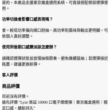
是的，本產品支援東京魔盒通用系統，可直接搭配相容煙彈使
用。
功率切換會影響口感表現嗎？
會。較低功率偏向順口耐抽，高功率則風味與輸出更明顯，可
依個人喜好調整。
使用到後期口感變淡該怎麼辦？
請確認煙彈狀態並放慢抽吸節奏，避免連續猛抽；若煙彈接近
耗盡，建議更換新彈。
客人評價
商品評價
目前沒有評價。
搶先評價 “Lyze 萊茲 10000 口電子煙煙彈｜東京魔盒通用｜穩
定口感・續航持久”