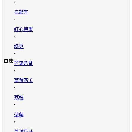
,
烏龍茶
,
紅心芭樂
,
綠豆
,
口味
芒果奶昔
,
草莓西瓜
,
荔枝
,
菠蘿
,
蔓越莓汁