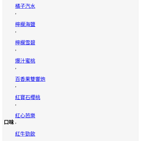
橘子汽水
,
檸檬海鹽
,
檸檬雪碧
,
爆汁蜜桃
,
百香果雙響炮
,
紅寶石櫻桃
,
紅心芭樂
,
口味
紅牛勁飲
,