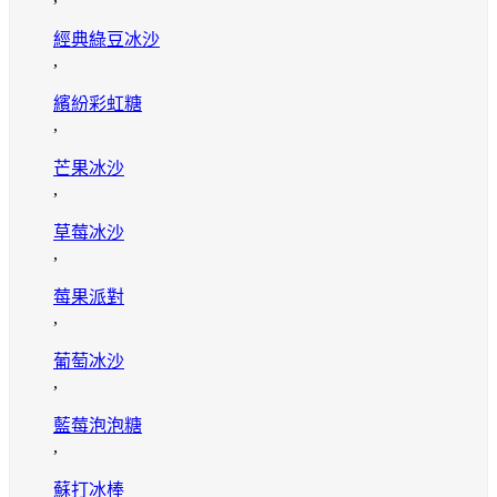
經典綠豆冰沙
,
繽紛彩虹糖
,
芒果冰沙
,
草莓冰沙
,
莓果派對
,
葡萄冰沙
,
藍莓泡泡糖
,
蘇打冰棒