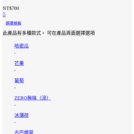
NT$
700
選擇規格
此產品有多種款式。 可在產品頁面選擇選項
哈密瓜
,
芒果
,
葡萄
,
ZERO無味（涼）
,
冰薄荷
,
古巴煙草