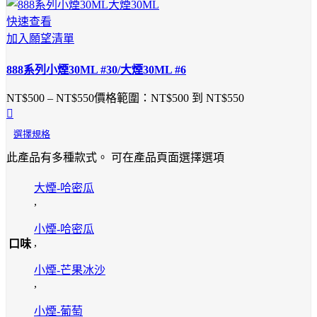
快速查看
加入願望清單
888系列小煙30ML #30/大煙30ML #6
NT$
500
–
NT$
550
價格範圍：NT$500 到 NT$550
選擇規格
此產品有多種款式。 可在產品頁面選擇選項
大煙-哈密瓜
,
小煙-哈密瓜
,
口味
小煙-芒果冰沙
,
小煙-葡萄