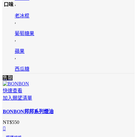
,
口味
老冰棍
,
葡萄糖果
,
蘋果
,
西瓜糖
售罄
快速查看
加入願望清單
BONBON邦邦系列煙油
NT$
550