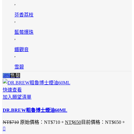
,
芬香荔枝
,
藍莓爆珠
,
鐵觀音
,
雪碧
-8%
售罄
快速查看
加入願望清單
DR.BREW粗魯博士煙油60ML
NT$
710
原始價格：NT$710。
NT$
650
目前價格：NT$650。