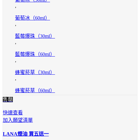
,
葡萄冰（60ml）
,
藍莓爆珠（30ml）
,
藍莓爆珠（60ml）
,
蜂蜜菸草（30ml）
,
蜂蜜菸草（60ml）
售罄
快速查看
加入願望清單
LANA煙油 買五送一