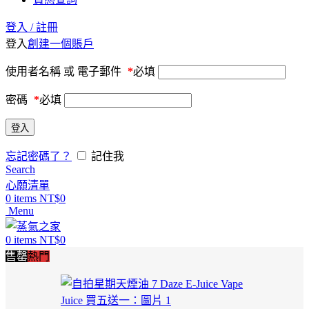
登入 / 註冊
登入
創建一個賬戶
使用者名稱 或 電子郵件
*
必填
密碼
*
必填
登入
忘記密碼了？
記住我
Search
心願清單
0
items
NT$
0
Menu
0
items
NT$
0
售罄
熱門