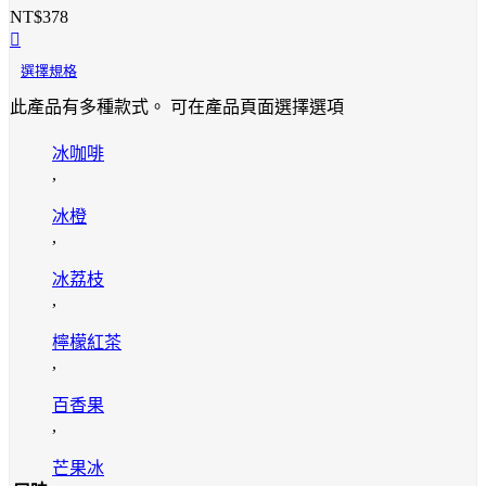
NT$
378
選擇規格
此產品有多種款式。 可在產品頁面選擇選項
冰咖啡
,
冰橙
,
冰荔枝
,
檸檬紅茶
,
百香果
,
芒果冰