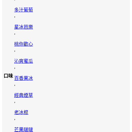
多汁葡萄
,
星冰芭樂
,
桃你歡心
,
沁爽蜜瓜
,
口味
百香果冰
,
經典煙草
,
老冰棍
,
芒果啵啵