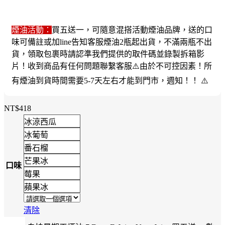
煙油活動：
買五送一，可隨意混搭活動煙油品牌，送的口
味可備註或加line告知客服煙油2瓶起出貨，不滿兩瓶不出
貨，領取包裹時請認準我們提供的取件碼並錄製拆箱影
片！收到商品有任何問題聯繫客服⚠️由於不可控因素！所
有煙油到貨時間需要5-7天左右才能到門市，週知！！ ⚠️
NT$
418
冰涼西瓜
冰葡萄
番石榴
芒果冰
口味
莓果
蘋果冰
清除