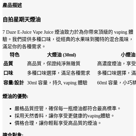
產品描述
自拍星期天煙油
7 Daze E-Juice Vape Juice 煙油致力於為你帶來頂級的 vaping 體
驗。我們提供多種口味，從經典的水果味到獨特的混合風味，
滿足你的各種需求。
特色
大煙油 (30ml)
小煙油 (
品質
高品質，保證純淨無雜質
高濃度煙油，享受
口味
多種口味選擇，滿足各種需求
多種口味選擇，滿
容量/設計
30ml 容量，持久 vaping 體驗
60ml 容量，小
煙油的優勢:
嚴格品質控管，確保每一瓶煙油都符合最高標準。
採用天然香料，讓你享受更健康的vaping體驗。
價格合理，讓你輕鬆享受高品質的煙油。
適合對象: