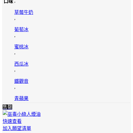
,
口味
草莓牛奶
,
葡萄冰
,
蜜桃冰
,
西瓜冰
,
鐵觀音
,
青蘋果
售罄
快速查看
加入願望清單