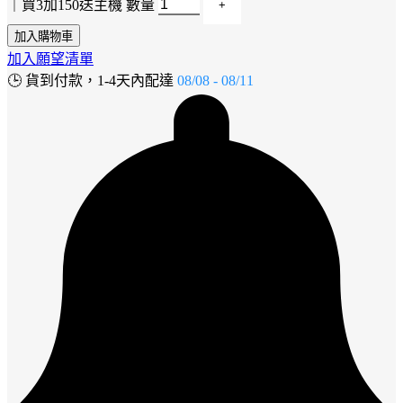
｜買3加150送主機 數量
加入購物車
加入願望清單
🕒
貨到付款，1-4天內配達
08/08 - 08/11