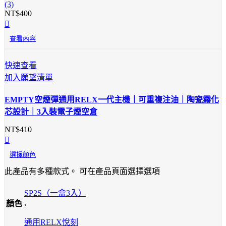
(3)
NT$
400
查看內容
快速查看
加入願望清單
EMPTY空煙彈通用RELX一代主機｜可重複注油｜陶瓷霧化
芯設計｜3入裝電子煙空倉
NT$
410
選擇顏色
此產品有多種款式。 可在產品頁面選擇選項
SP2S（一盒3入）
,
顏色
通用RELX悅刻