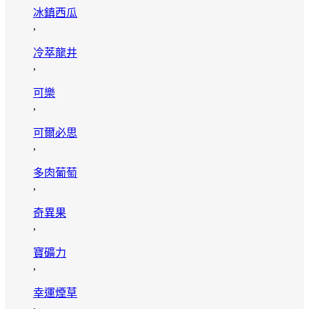
冰鎮西瓜
,
冷萃龍井
,
可樂
,
可爾必思
,
多肉葡萄
,
奇異果
,
寶礦力
,
幸運煙草
,