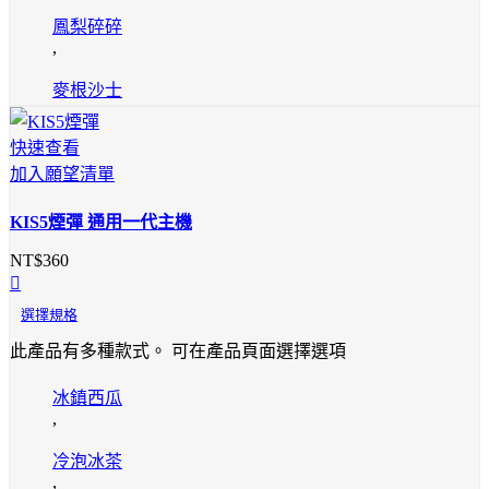
鳳梨碎碎
,
麥根沙士
快速查看
加入願望清單
KIS5煙彈 通用一代主機
NT$
360
選擇規格
此產品有多種款式。 可在產品頁面選擇選項
冰鎮西瓜
,
冷泡冰茶
,