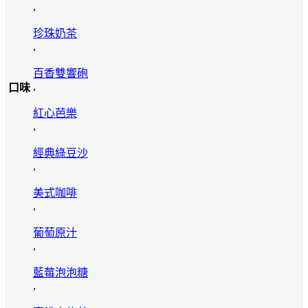
,
珍珠奶茶
,
百香雙響砲
,
口味
紅心芭樂
,
經典綠豆沙
,
美式咖啡
,
葡萄原汁
,
藍莓泡泡糖
,