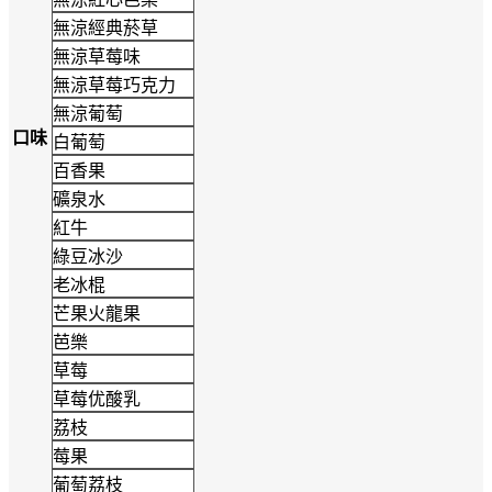
無涼經典菸草
無涼草莓味
無涼草莓巧克力
無涼葡萄
口味
白葡萄
百香果
礦泉水
紅牛
綠豆冰沙
老冰棍
芒果火龍果
芭樂
草莓
草莓优酸乳
荔枝
莓果
葡萄荔枝