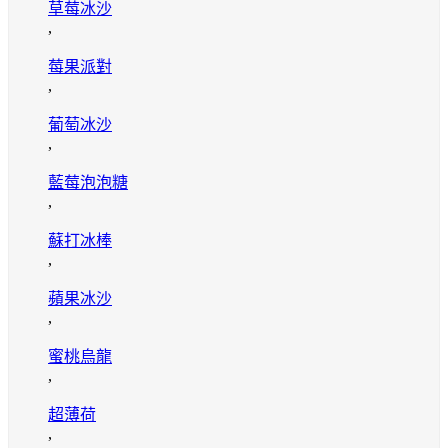
草莓冰沙
,
莓果派對
,
葡萄冰沙
,
藍莓泡泡糖
,
蘇打冰棒
,
蘋果冰沙
,
蜜桃烏龍
,
超薄荷
,