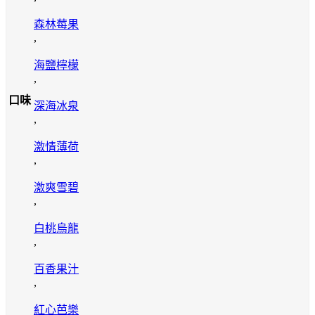
森林莓果
,
海鹽檸檬
,
口味
深海冰泉
,
激情薄荷
,
激爽雪碧
,
白桃烏龍
,
百香果汁
,
紅心芭樂