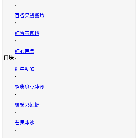
,
百香果雙響炮
,
紅寶石櫻桃
,
紅心芭樂
,
口味
紅牛勁飲
,
經典綠豆冰沙
,
繽紛彩虹糖
,
芒果冰沙
,