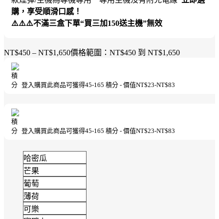
購，享受順滑口感！
⚠️⚠️⚠️不滿三盒下單“買三加150送主機”無效
NT$
450
–
NT$
1,650
價格範圍：NT$450 到 NT$1,650
登入購買此商品可獲得
45-165
積分 - 價值
NT$
23
-
NT$
83
登入購買此商品可獲得
45-165
積分 - 價值
NT$
23
-
NT$
83
哈密瓜
芒果
葡萄
薄荷
可樂