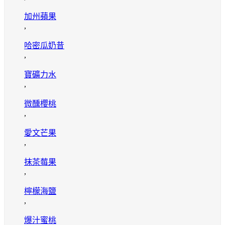
加州蘋果
,
哈密瓜奶昔
,
寶礦力水
,
微醺櫻桃
,
愛文芒果
,
抹茶莓果
,
檸檬海鹽
,
爆汁蜜桃