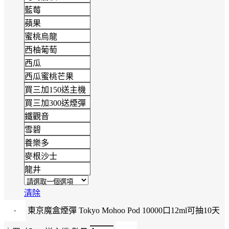
藍莓
蘋果
蜜桃烏龍
西柚葡萄
西瓜
西瓜蜜桃芒果
買三加150送主機
買三加300送煙彈
鐵觀音
雪碧
養樂多
麥根沙士
龍井
清除
東京魔盒煙彈 Tokyo Mohoo Pod 10000口12ml可抽10天