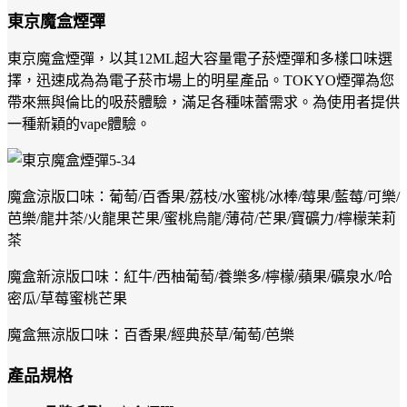
東京魔盒煙彈
東京魔盒煙彈，以其12ML超大容量電子菸煙彈和多樣口味選
擇，迅速成為為電子菸市場上的明星產品。TOKYO煙彈為您
帶來無與倫比的吸菸體驗，滿足各種味蕾需求。為使用者提供
一種新穎的vape體驗。
魔盒涼版口味：葡萄/百香果/荔枝/水蜜桃/冰棒/莓果/藍莓/可樂/
芭樂/龍井茶/火龍果芒果/蜜桃烏龍/薄荷/芒果/寶礦力/檸檬茉莉
茶
魔盒新涼版口味：紅牛/西柚葡萄/養樂多/檸檬/蘋果/礦泉水/哈
密瓜/草莓蜜桃芒果
魔盒無涼版口味：百香果/經典菸草/葡萄/芭樂
產品規格