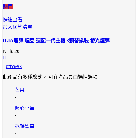
熱門
快速查看
加入願望清單
ILIA煙彈 哩亞 適配一代主機 3顆替換裝 發光煙彈
NT$
320
選擇規格
此產品有多種款式。 可在產品頁面選擇選項
芒果
,
傾心草莓
,
冰釀藍莓
,