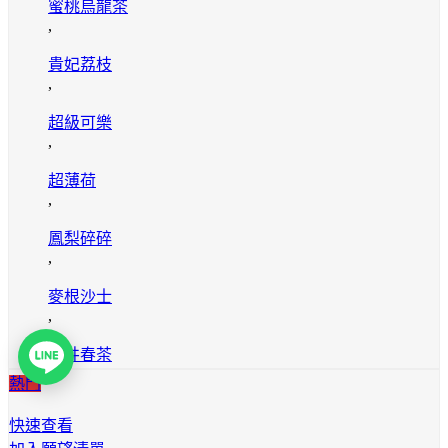
蜜桃烏龍茶
,
貴妃荔枝
,
超級可樂
,
超薄荷
,
鳳梨碎碎
,
麥根沙士
,
龍井春茶
熱門
快速查看