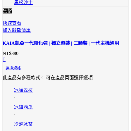
黑松沙士
售罄
快速查看
加入願望清單
KAIA凱亞一代霧化彈 | 獨立包裝 | 三顆裝 | 一代主機通用
NT$
380
選擇規格
此產品有多種款式。 可在產品頁面選擇選項
冰釀荔枝
,
冰鎮西瓜
,
冷泡冰茶
,