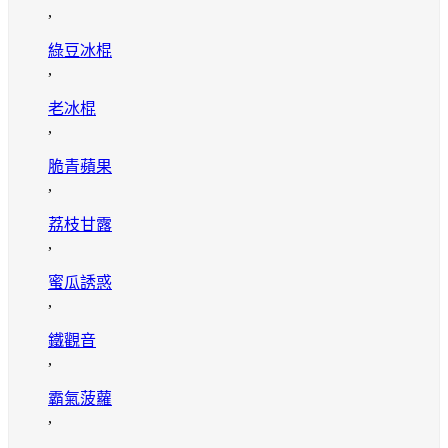
,
綠豆冰棍
,
老冰棍
,
脆青蘋果
,
荔枝甘露
,
蜜瓜誘惑
,
鐵觀音
,
霸氣菠蘿
,