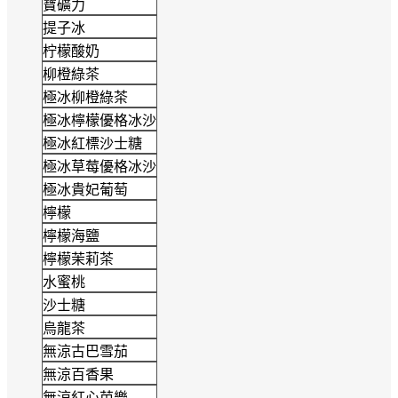
寶礦力
提子冰
柠檬酸奶
柳橙綠茶
極冰柳橙綠茶
極冰檸檬優格冰沙
極冰紅標沙士糖
極冰草莓優格冰沙
極冰貴妃葡萄
檸檬
檸檬海鹽
檸檬茉莉茶
水蜜桃
沙士糖
烏龍茶
無涼古巴雪茄
無涼百香果
無涼紅心芭樂