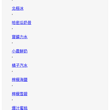
北極冰
,
哈密瓜奶昔
,
寶礦力水
,
小農鮮奶
,
橘子汽水
,
檸檬海鹽
,
檸檬雪碧
,
爆汁蜜桃