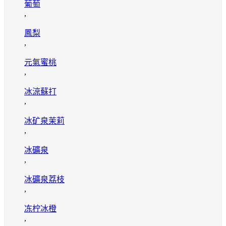
葡萄
,
鳳梨
,
元氣蜜桃
,
冰涼蘇打
,
冰矿泉茉莉
,
冰礦泉
,
冰礦泉荔枝
,
冻柠冰橙
,