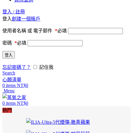
登入 / 註冊
登入
創建一個賬戶
使用者名稱 或 電子郵件
*
必填
密碼
*
必填
登入
忘記密碼了？
記住我
Search
心願清單
0
items
NT$
0
Menu
0
items
NT$
0
熱門