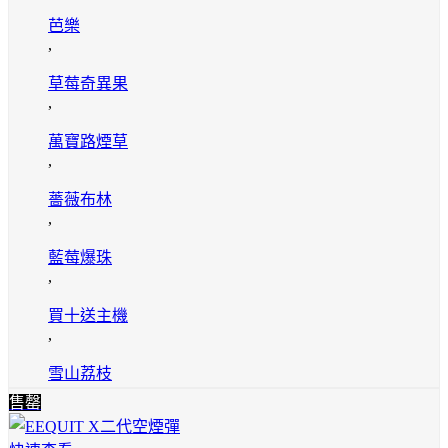
芭樂
,
草莓奇異果
,
萬寶路煙草
,
薔薇布林
,
藍莓爆珠
,
買十送主機
,
雪山荔枝
售罄