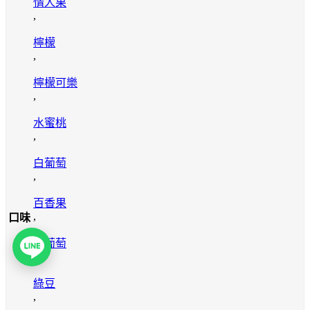
情人果
,
檸檬
,
檸檬可樂
,
水蜜桃
,
白葡萄
,
百香果
,
口味
紫葡萄
,
綠豆
,