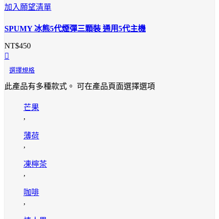
加入願望清單
SPUMY 冰熊5代煙彈三顆裝 通用5代主機
NT$
450
選擇規格
此產品有多種款式。 可在產品頁面選擇選項
芒果
,
薄荷
,
凍檸茶
,
咖啡
,