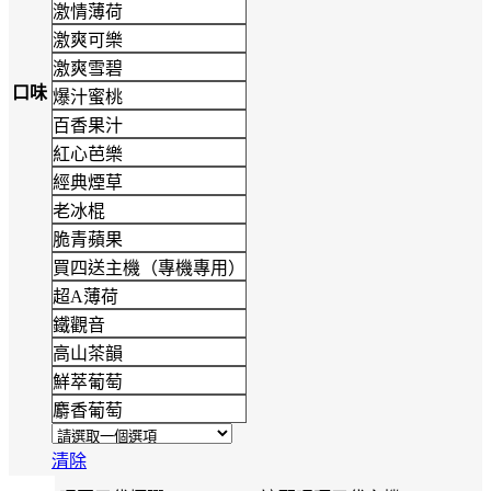
激情薄荷
激爽可樂
激爽雪碧
口味
爆汁蜜桃
百香果汁
紅心芭樂
經典煙草
老冰棍
脆青蘋果
買四送主機（專機專用）
超A薄荷
鐵觀音
高山茶韻
鮮萃葡萄
麝香葡萄
清除