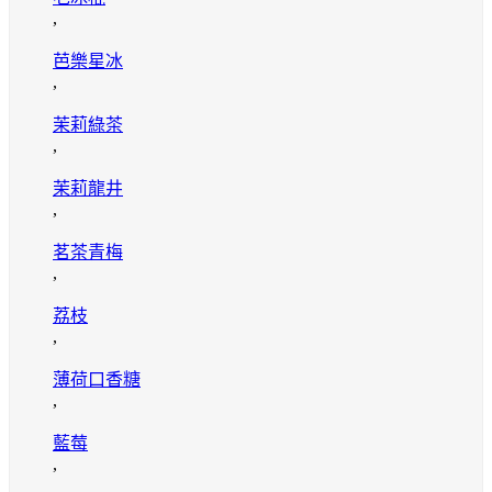
,
芭樂星冰
,
茉莉綠茶
,
茉莉龍井
,
茗茶青梅
,
荔枝
,
薄荷口香糖
,
藍莓
,