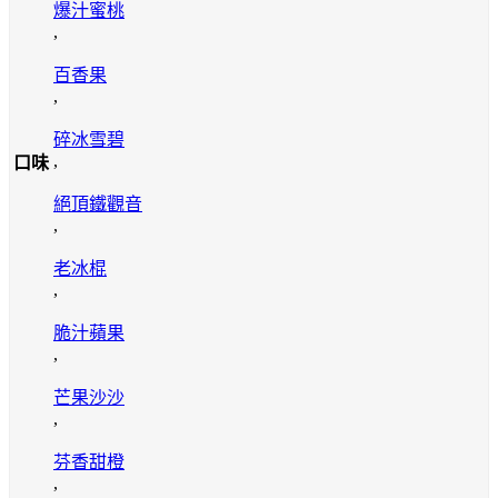
爆汁蜜桃
,
百香果
,
碎冰雪碧
,
口味
絕頂鐵觀音
,
老冰棍
,
脆汁蘋果
,
芒果沙沙
,
芬香甜橙
,