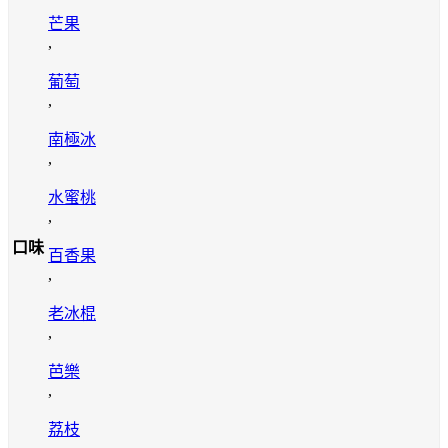
芒果
,
葡萄
,
南極冰
,
水蜜桃
,
口味
百香果
,
老冰棍
,
芭樂
,
荔枝