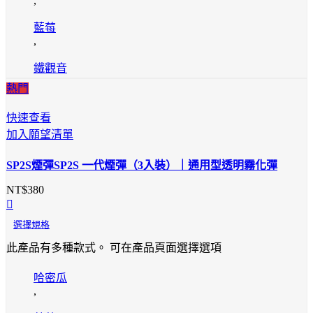
,
藍莓
,
鐵觀音
熱門
快速查看
加入願望清單
SP2S煙彈SP2S 一代煙彈（3入裝）｜通用型透明霧化彈
NT$
380
選擇規格
此產品有多種款式。 可在產品頁面選擇選項
哈密瓜
,