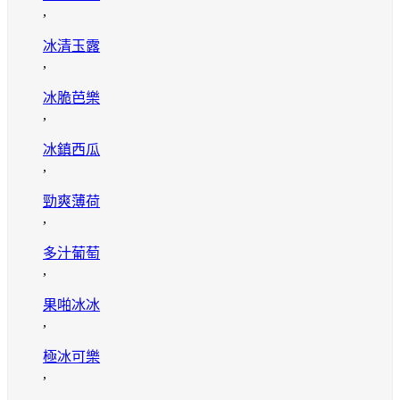
,
冰清玉露
,
冰脆芭樂
,
冰鎮西瓜
,
勁爽薄荷
,
多汁葡萄
,
果啪冰冰
,
極冰可樂
,