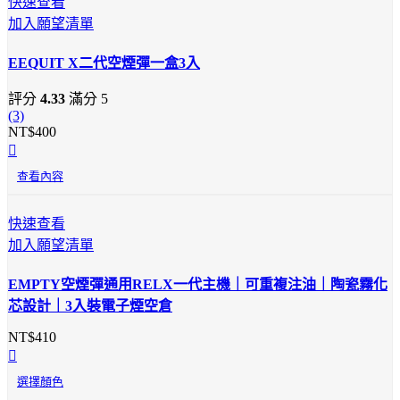
快速查看
加入願望清單
EEQUIT X二代空煙彈一盒3入
評分
4.33
滿分 5
(3)
NT$
400
查看內容
快速查看
加入願望清單
EMPTY空煙彈通用RELX一代主機｜可重複注油｜陶瓷霧化
芯設計｜3入裝電子煙空倉
NT$
410
選擇顏色