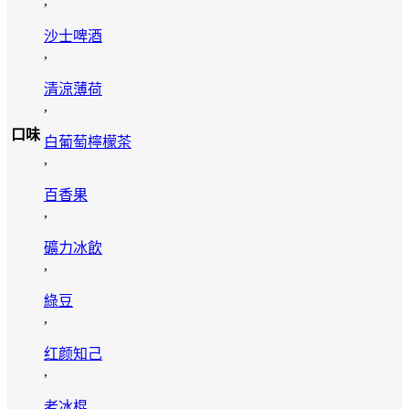
,
沙士啤酒
,
清涼薄荷
,
口味
白葡萄檸檬茶
,
百香果
,
礦力冰飲
,
綠豆
,
红颜知己
,
老冰棍