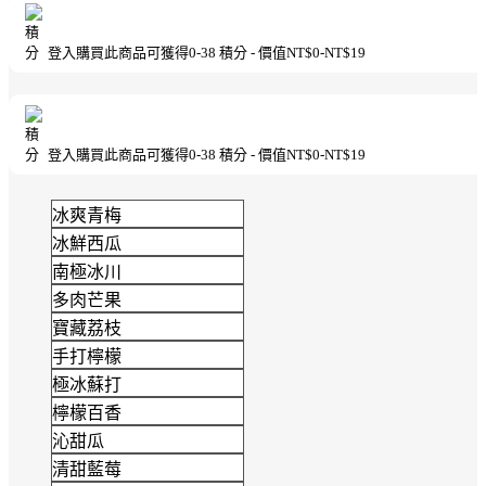
登入購買此商品可獲得
0-38
積分 - 價值
NT$
0
-
NT$
19
登入購買此商品可獲得
0-38
積分 - 價值
NT$
0
-
NT$
19
冰爽青梅
冰鮮西瓜
南極冰川
多肉芒果
寶藏荔枝
手打檸檬
極冰蘇打
檸檬百香
沁甜瓜
清甜藍莓