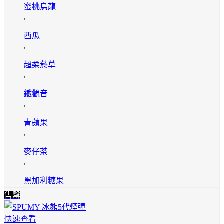
蜜桃烏龍
,
西瓜
,
超柔菸草
,
鐵觀音
,
青蘋果
,
麥仔茶
,
黑加利糖果
售罄
快速查看