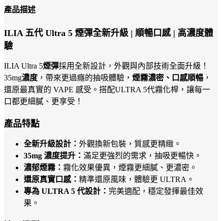
產品描述
ILIA 五代 Ultra 5 煙彈全新升級 | 順暢口感 | 高濃度體
驗
ILIA Ultra 5
煙彈
採用全新設計，外觀與內部技術全面升級！
35mg
濃度
，帶來更過癮的抽吸體驗，
煙霧濃密、口感順暢
，
還原最真實的 VAPE 感受。搭配ULTRA 5代霧化桿，讓每一
口都更細膩、更享受！
產品特點
全新升級設計：
外觀換新包裝，質感更精緻。
35mg 濃度提升：
滿足更強烈的需求，抽吸更暢快。
濃郁煙霧：
霧化效果優異，煙霧更細膩、更濃密。
還原真實口感：
精準還原風味，體驗更 ULTRA。
專為 ULTRA 5 代設計：
完美適配，穩定發揮最佳效
果。