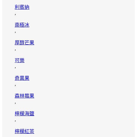
利賓納
,
南極冰
,
厚醇芒果
,
可樂
,
奇異果
,
森林莓果
,
檸檬海鹽
,
檸檬紅茶