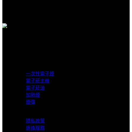
客服支援
客服賴在線支援
貨到付款
超商取貨付款
產品分類
一次性電子煙
電子菸主機
電子菸油
加熱煙
煙彈
服務支援
隱私政策
退換服務