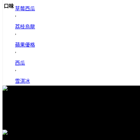
口味
草莓西瓜
,
荔枝烏龍
,
蘋果優格
,
西瓜
,
雪淇冰
免費送貨
全館滿1000免運