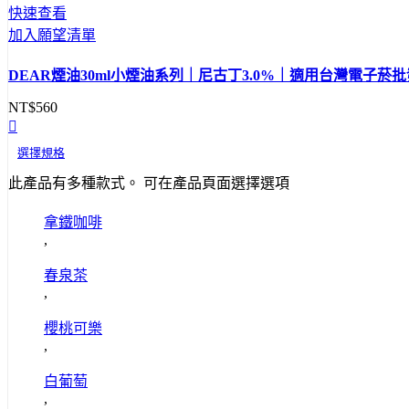
快速查看
加入願望清單
DEAR煙油30ml小煙油系列｜尼古丁3.0%｜適用台灣電子菸
NT$
560
選擇規格
此產品有多種款式。 可在產品頁面選擇選項
拿鐵咖啡
,
春泉茶
,
櫻桃可樂
,
白葡萄
,