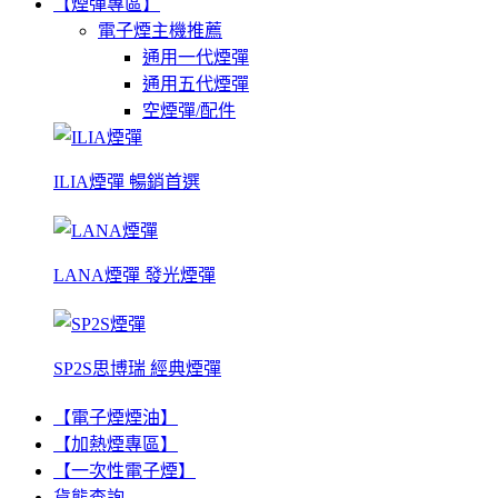
【煙彈專區】
電子煙主機推薦
通用一代煙彈
通用五代煙彈
空煙彈/配件
ILIA煙彈 暢銷首選
LANA煙彈 發光煙彈
SP2S思博瑞 經典煙彈
【電子煙煙油】
【加熱煙專區】
【一次性電子煙】
貨態查詢