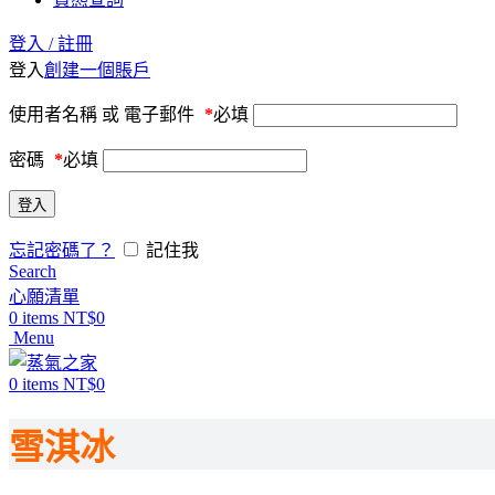
登入 / 註冊
登入
創建一個賬戶
使用者名稱 或 電子郵件
*
必填
密碼
*
必填
登入
忘記密碼了？
記住我
Search
心願清單
0
items
NT$
0
Menu
0
items
NT$
0
雪淇冰