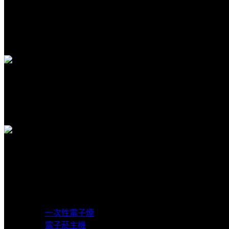
安全購物
隱私保護安全購物
客服支援
客服賴在線支援
貨到付款
超商取貨付款
產品分類
一次性電子煙
電子菸主機