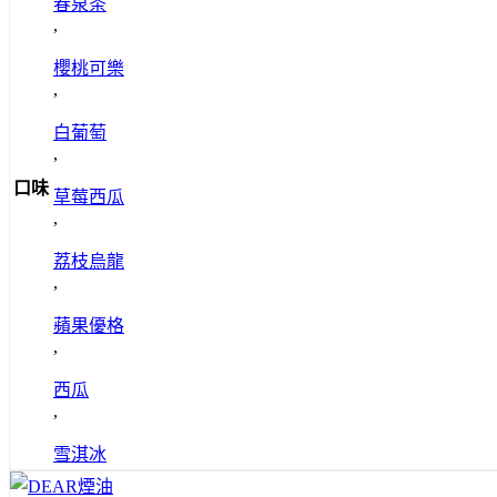
春泉茶
,
櫻桃可樂
,
白葡萄
,
口味
草莓西瓜
,
荔枝烏龍
,
蘋果優格
,
西瓜
,
雪淇冰