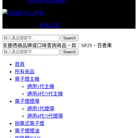
linevape(點我跳轉)
Copyright © 2024
蒸氣之家
VAPERS 版權所有
Search
支援透過品牌或口味查詢商品，如：SP2S、百香果
Search
首頁
所有商品
電子煙主機
通用1代主機
通用4代/5代主機
電子煙煙彈
通用1代煙彈
通用4代/5代煙彈
抛棄式電子煙
電子煙煙油