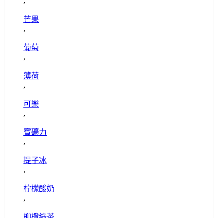
,
芒果
,
葡萄
,
薄荷
,
可樂
,
寶礦力
,
提子冰
,
柠檬酸奶
,
柳橙綠茶