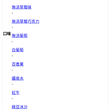
無涼草莓味
,
無涼草莓巧克力
,
口味
無涼葡萄
,
白葡萄
,
百香果
,
礦泉水
,
紅牛
,
綠豆冰沙