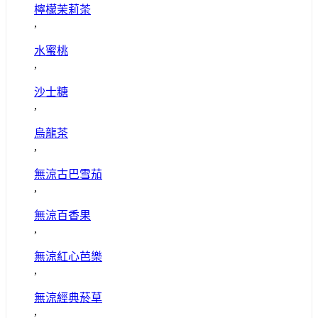
檸檬茉莉茶
,
水蜜桃
,
沙士糖
,
烏龍茶
,
無涼古巴雪茄
,
無涼百香果
,
無涼紅心芭樂
,
無涼經典菸草
,