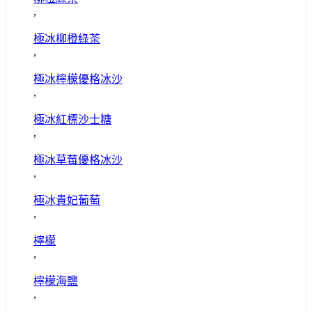
,
極冰柳橙綠茶
,
極冰檸檬優格冰沙
,
極冰紅標沙士糖
,
極冰草莓優格冰沙
,
極冰貴妃葡萄
,
檸檬
,
檸檬海鹽
,