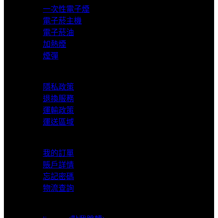
一次性電子煙
電子菸主機
電子菸油
加熱煙
煙彈
服務支援
隱私政策
退換服務
運輸政策
運送區域
我的賬戶
我的訂單
賬戶詳情
忘記密碼
物流查詢
LINE支援