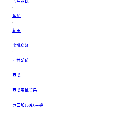
葡萄荔枝
,
藍莓
,
蘋果
,
蜜桃烏龍
,
西柚葡萄
,
西瓜
,
西瓜蜜桃芒果
,
買三加150送主機
,