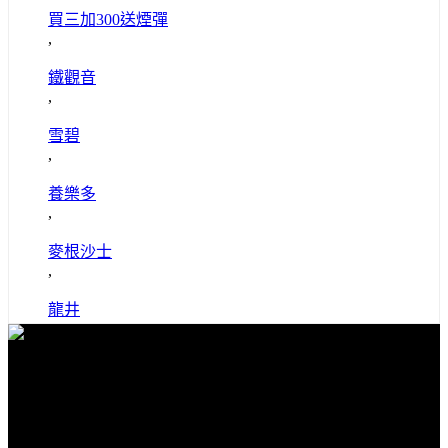
買三加300送煙彈
,
鐵觀音
,
雪碧
,
養樂多
,
麥根沙士
,
龍井
免費送貨
全館滿1000免運