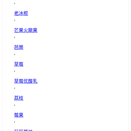
,
老冰棍
,
芒果火龍果
,
芭樂
,
草莓
,
草莓优酸乳
,
荔枝
,
莓果
,