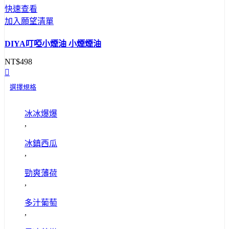
快速查看
加入願望清單
DIYA叮啞小煙油 小煙煙油
NT$
498
選擇規格
此
冰冰爆爆
產
,
品
有
冰鎮西瓜
多
,
種
勁爽薄荷
款
,
式。
可
多汁葡萄
,
在
產