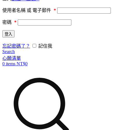
必
使用者名稱 或 電子郵件
*
填
必
密碼
*
填
登入
忘記密碼了？
記住我
Search
心願清單
0
items
NT$
0