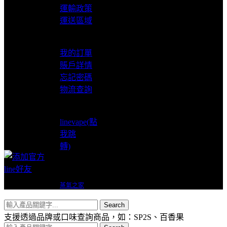
運輸政策
運送區域
我的賬戶
我的訂單
賬戶詳情
忘記密碼
物流查詢
LINE支援
linevape(點
我跳
轉)
Copyright © 2024
蒸氣之家
VAPERS 版權所有
Search
支援透過品牌或口味查詢商品，如：SP2S、百香果