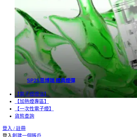
SP2S思博瑞 經典煙彈
【電子煙煙油】
【加熱煙專區】
【一次性電子煙】
貨態查詢
登入 / 註冊
登入
創建一個賬戶