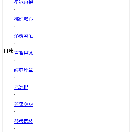
星冰芭樂
品
,
頁
桃你歡心
面
,
選
擇
沁爽蜜瓜
選
,
項
口味
百香果冰
,
經典煙草
,
老冰棍
,
芒果啵啵
,
芬香荔枝
,