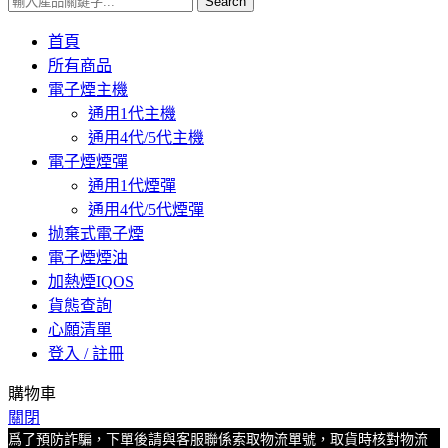
Search
首頁
所有商品
電子煙主機
通用1代主機
通用4代/5代主機
電子煙煙彈
通用1代煙彈
通用4代/5代煙彈
抛棄式電子煙
電子煙煙油
加熱煙IQOS
貨態查詢
心願清單
登入 / 註冊
購物車
關閉
爲了預防詐騙，下單後請與客服聯係索取物流單號，取貨時核對物流