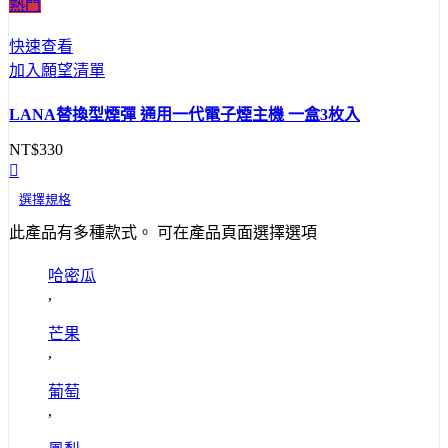
熱門
快速查看
加入願望清單
LANA替換型煙彈 通用一代電子煙主機 一盒3枚入
NT$
330
選擇規格
此產品有多種款式。 可在產品頁面選擇選項
哈密瓜
,
芒果
,
葡萄
,