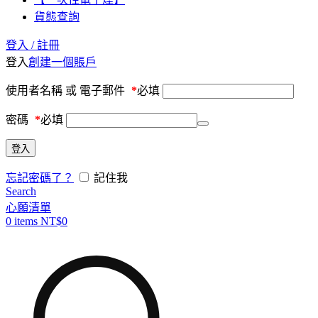
貨態查詢
登入 / 註冊
登入
創建一個賬戶
使用者名稱 或 電子郵件
*
必填
密碼
*
必填
登入
忘記密碼了？
記住我
Search
心願清單
0
items
NT$
0