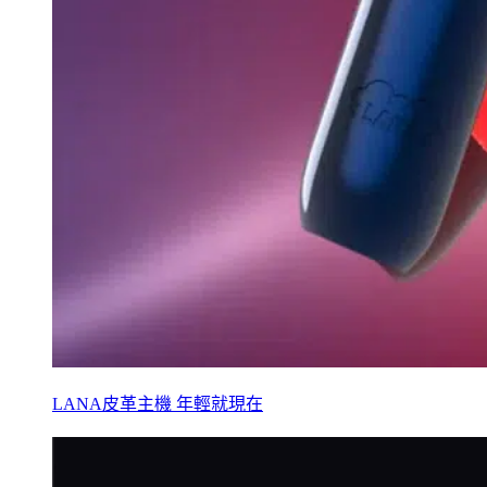
LANA皮革主機 年輕就現在