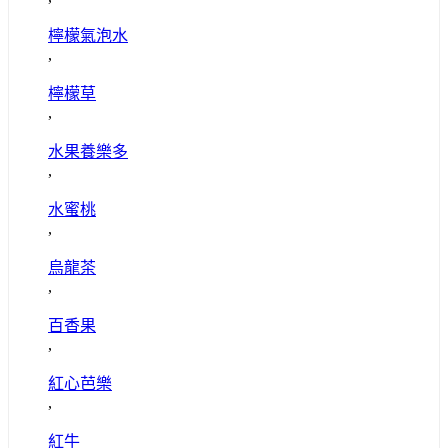
檸檬氣泡水
,
檸檬草
,
水果養樂多
,
水蜜桃
,
烏龍茶
,
百香果
,
紅心芭樂
,
紅牛