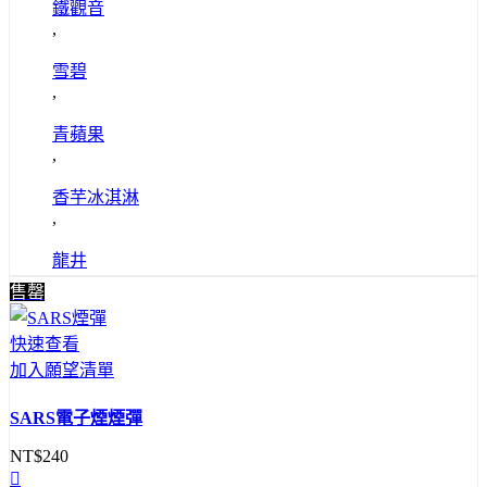
鐵觀音
,
雪碧
,
青蘋果
,
香芋冰淇淋
,
龍井
售罄
快速查看
加入願望清單
SARS電子煙煙彈
NT$
240