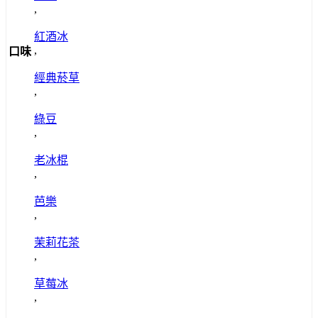
,
紅酒冰
,
口味
經典菸草
,
綠豆
,
老冰棍
,
芭樂
,
茉莉花茶
,
草莓冰
,