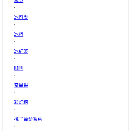
鳳梨
,
冰可樂
,
冰橙
,
冰紅茶
,
咖啡
,
奇異果
,
彩虹糖
,
桃子葡萄香蕉
,