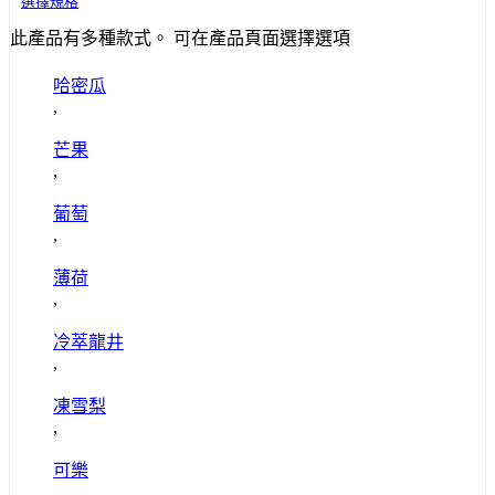
選擇規格
此產品有多種款式。 可在產品頁面選擇選項
哈密瓜
,
芒果
,
葡萄
,
薄荷
,
冷萃龍井
,
凍雪梨
,
可樂
,