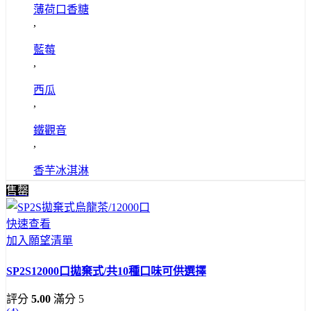
薄荷口香糖
,
藍莓
,
西瓜
,
鐵觀音
,
香芋冰淇淋
售罄
快速查看
加入願望清單
SP2S12000口拋棄式/共10種口味可供選擇
評分
5.00
滿分 5