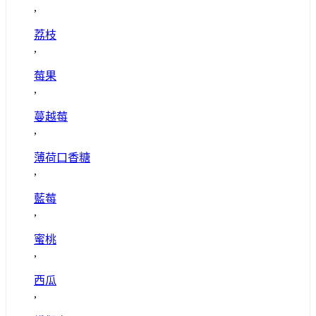
,
荔枝
,
莓果
,
蔓越莓
,
薄荷口香糖
,
藍莓
,
蜜桃
,
西瓜
,