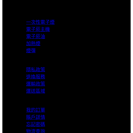
超商取貨付款
產品分類
一次性電子煙
電子菸主機
電子菸油
加熱煙
煙彈
服務支援
隱私政策
退換服務
運輸政策
運送區域
我的賬戶
我的訂單
賬戶詳情
忘記密碼
物流查詢