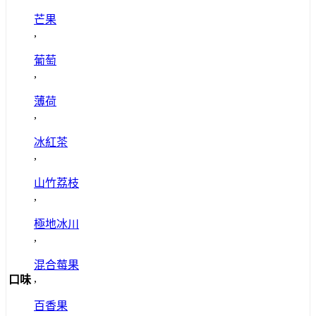
芒果
,
葡萄
,
薄荷
,
冰紅茶
,
山竹荔枝
,
極地冰川
,
混合莓果
,
口味
百香果