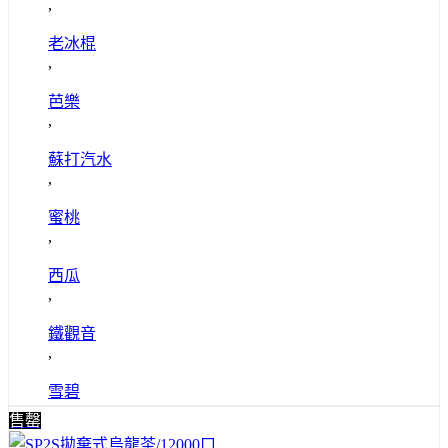
,
老冰棍
,
芭樂
,
蘇打汽水
,
蜜桃
,
西瓜
,
鐵觀音
,
雪碧
售罄