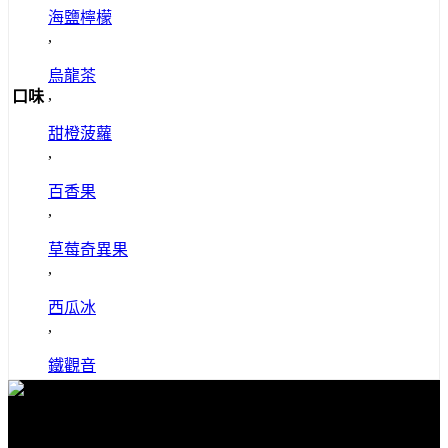
海鹽檸檬
,
烏龍茶
,
口味
甜橙菠蘿
,
百香果
,
草莓奇異果
,
西瓜冰
,
鐵觀音
免費送貨