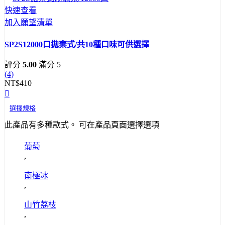
快速查看
加入願望清單
SP2S12000口拋棄式/共10種口味可供選擇
評分
5.00
滿分 5
(4)
NT$
410
選擇規格
此產品有多種款式。 可在產品頁面選擇選項
葡萄
,
南極冰
,
山竹荔枝
,