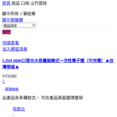
首頁
商品 口味
山竹荔枝
顯示所有 2 筆結果
顯示側邊欄
熱門
快速查看
加入願望清單
LIMI 8000口發光大容量拋棄式一次性電子煙（可充電）🔥台
灣現貨🔥
NT$
380
選擇規格
此產品有多種款式。 可在產品頁面選擇選項
哈密瓜
,