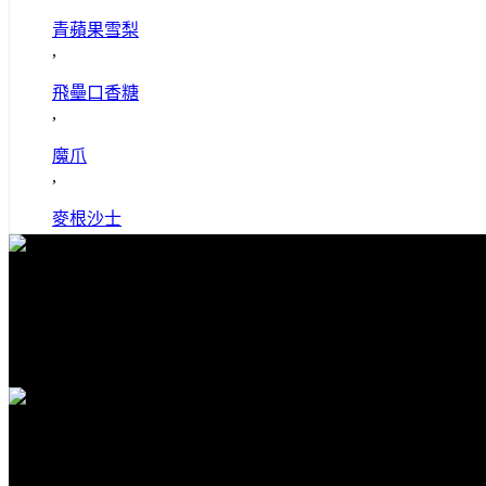
青蘋果雪梨
,
飛壘口香糖
,
魔爪
,
麥根沙士
免費送貨
全館滿1000免運
安全購物