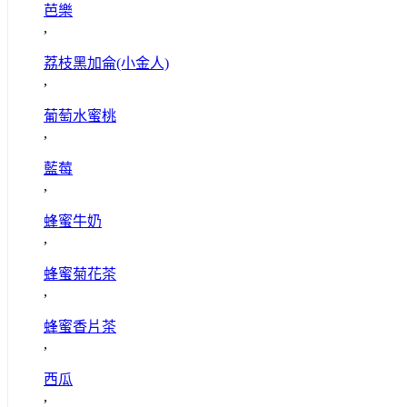
芭樂
,
荔枝黑加侖(小金人)
,
葡萄水蜜桃
,
藍莓
,
蜂蜜牛奶
,
蜂蜜菊花茶
,
蜂蜜香片茶
,
西瓜
,