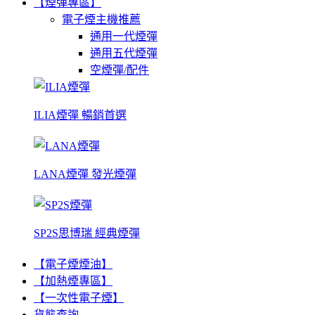
【煙彈專區】
電子煙主機推薦
通用一代煙彈
通用五代煙彈
空煙彈/配件
ILIA煙彈 暢銷首選
LANA煙彈 發光煙彈
SP2S思博瑞 經典煙彈
【電子煙煙油】
【加熱煙專區】
【一次性電子煙】
貨態查詢