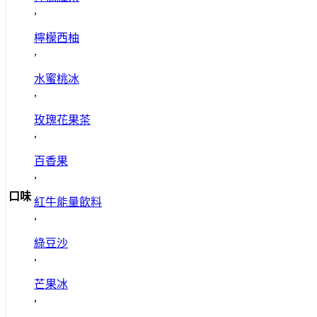
,
檸檬西柚
,
水蜜桃冰
,
玫瑰花果茶
,
百香果
,
口味
紅牛能量飲料
,
綠豆沙
,
芒果冰
,