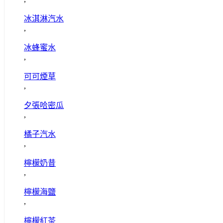
冰淇淋汽水
,
冰蜂蜜水
,
可可煙草
,
夕張哈密瓜
,
橘子汽水
,
檸檬奶昔
,
檸檬海鹽
,
檸檬紅茶