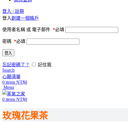
登入 / 註冊
登入
創建一個賬戶
使用者名稱 或 電子郵件
*
必填
密碼
*
必填
登入
忘記密碼了？
記住我
Search
心願清單
0
items
NT$
0
Menu
0
items
NT$
0
玫瑰花果茶