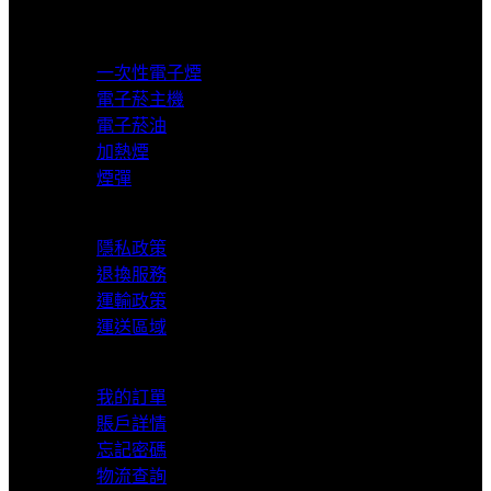
產品分類
一次性電子煙
電子菸主機
電子菸油
加熱煙
煙彈
服務支援
隱私政策
退換服務
運輸政策
運送區域
我的賬戶
我的訂單
賬戶詳情
忘記密碼
物流查詢