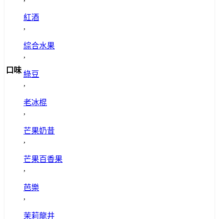
紅酒
,
綜合水果
,
口味
綠豆
,
老冰棍
,
芒果奶昔
,
芒果百香果
,
芭樂
,
茉莉龍井