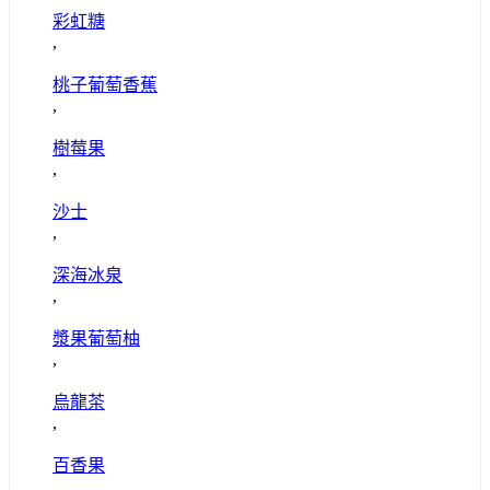
彩虹糖
,
桃子葡萄香蕉
,
樹莓果
,
沙士
,
深海冰泉
,
漿果葡萄柚
,
烏龍茶
,
百香果
,