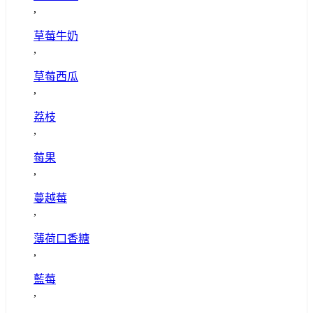
,
草莓牛奶
,
草莓西瓜
,
荔枝
,
莓果
,
蔓越莓
,
薄荷口香糖
,
藍莓
,