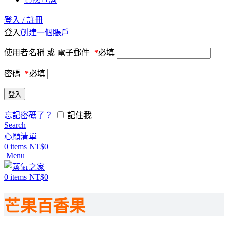
登入 / 註冊
登入
創建一個賬戶
使用者名稱 或 電子郵件
*
必填
密碼
*
必填
登入
忘記密碼了？
記住我
Search
心願清單
0
items
NT$
0
Menu
0
items
NT$
0
芒果百香果