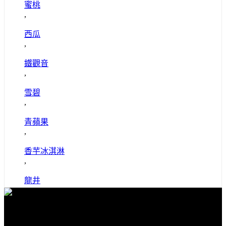
蜜桃
,
西瓜
,
鐵觀音
,
雪碧
,
青蘋果
,
香芋冰淇淋
,
龍井
免費送貨