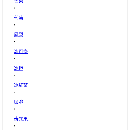
芒果
,
葡萄
,
鳳梨
,
冰可樂
,
冰橙
,
冰紅茶
,
咖啡
,
奇異果
,