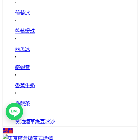
,
葡萄冰
,
藍莓爆珠
,
西瓜冰
,
鐵觀音
,
香蕉牛奶
,
鳥龍茶
,
黄油煙草綠豆冰沙
熱門