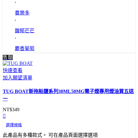
,
養樂多
,
馥郁芒芒
,
麝香葡萄
售罄
快速查看
加入願望清單
TUG BOAT新拖船鹽系列30ML50MG電子煙專用煙油買五送
一
NT$
349
選擇規格
此產品有多種款式。 可在產品頁面選擇選項