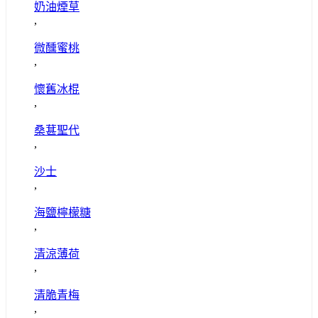
奶油煙草
,
微醺蜜桃
,
懷舊冰棍
,
桑葚聖代
,
沙士
,
海鹽檸檬糖
,
清涼薄荷
,
清脆青梅
,