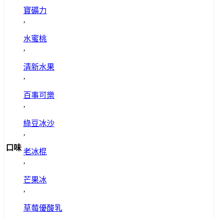
寶礦力
,
水蜜桃
,
清新水果
,
百事可樂
,
綠豆冰沙
,
口味
老冰棍
,
芒果冰
,
草莓優酸乳
,