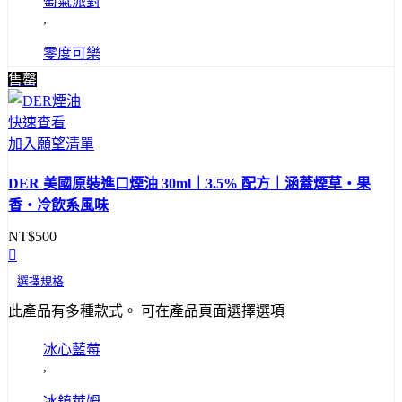
萄氣派對
,
零度可樂
售罄
快速查看
加入願望清單
DER 美國原裝進口煙油 30ml｜3.5% 配方｜涵蓋煙草・果
香・冷飲系風味
NT$
500
選擇規格
此產品有多種款式。 可在產品頁面選擇選項
冰心藍莓
,
冰鎮萊姆