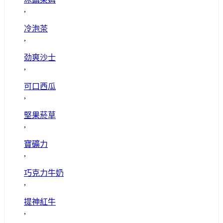
,
冷泡茶
,
劲爽沙士
,
可口西瓜
,
堅果菸草
,
寶礦力
,
巧克力牛奶
,
提神紅牛
,