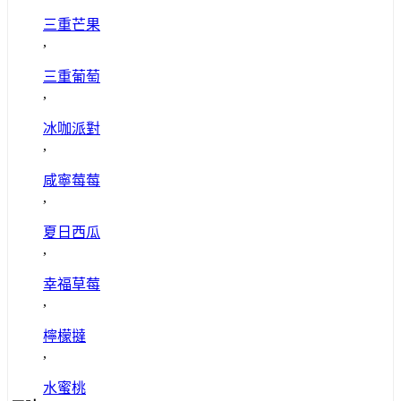
三重芒果
,
三重葡萄
,
冰咖派對
,
咸寧莓莓
,
夏日西瓜
,
幸福草莓
,
檸檬撻
,
水蜜桃