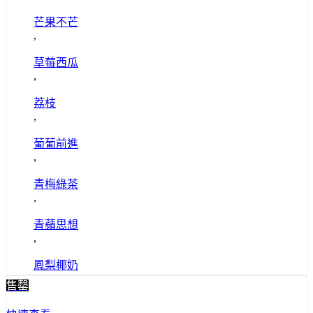
芒果不芒
,
草莓西瓜
,
荔枝
,
葡葡前進
,
青梅綠茶
,
青蘋思想
,
鳳梨椰奶
售罄