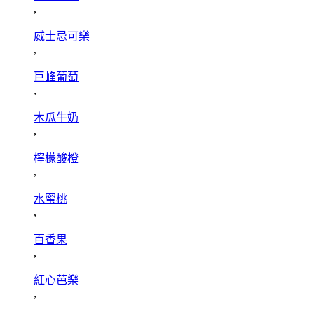
,
威士忌可樂
,
巨峰葡萄
,
木瓜牛奶
,
檸檬酸橙
,
水蜜桃
,
百香果
,
紅心芭樂
,