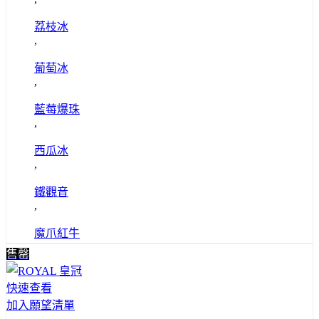
荔枝冰
,
葡萄冰
,
藍莓爆珠
,
西瓜冰
,
鐵觀音
,
魔爪紅牛
售罄
快速查看
加入願望清單