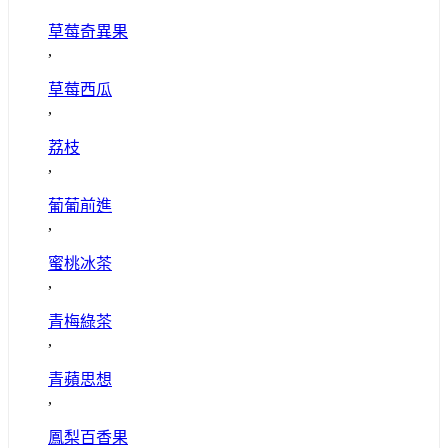
草莓奇異果
,
草莓西瓜
,
荔枝
,
葡葡前進
,
蜜桃冰茶
,
青梅綠茶
,
青蘋思想
,
鳳梨百香果