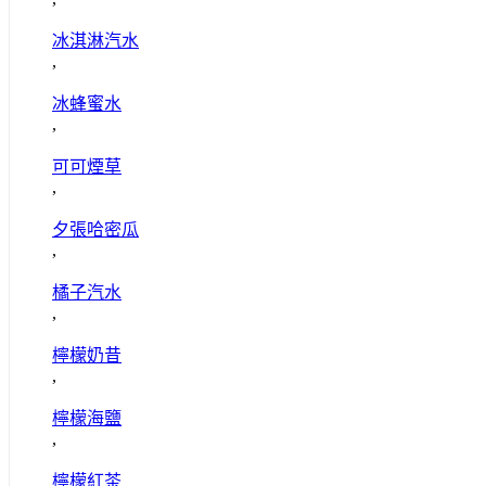
冰淇淋汽水
,
冰蜂蜜水
,
可可煙草
,
夕張哈密瓜
,
橘子汽水
,
檸檬奶昔
,
檸檬海鹽
,
檸檬紅茶