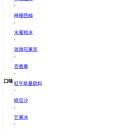
,
檸檬西柚
,
水蜜桃冰
,
玫瑰花果茶
,
百香果
,
口味
紅牛能量飲料
,
綠豆沙
,
芒果冰
,