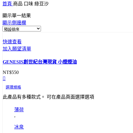
首頁
商品 口味
綠豆沙
顯示單一結果
顯示側邊欄
快速查看
加入願望清單
GENESIS創世紀台灣現貨 小煙煙油
NT$
550
選擇規格
此產品有多種款式。 可在產品頁面選擇選項
薄荷
,
冰泉
,