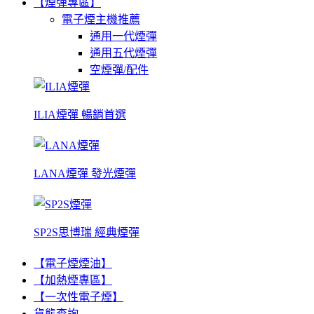
【煙彈專區】
電子煙主機推薦
通用一代煙彈
通用五代煙彈
空煙彈/配件
ILIA煙彈 暢銷首選
LANA煙彈 發光煙彈
SP2S思博瑞 經典煙彈
【電子煙煙油】
【加熱煙專區】
【一次性電子煙】
貨態查詢