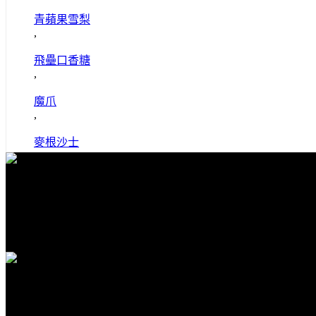
青蘋果雪梨
,
飛壘口香糖
,
魔爪
,
麥根沙士
免費送貨
全館滿1000免運
安全購物