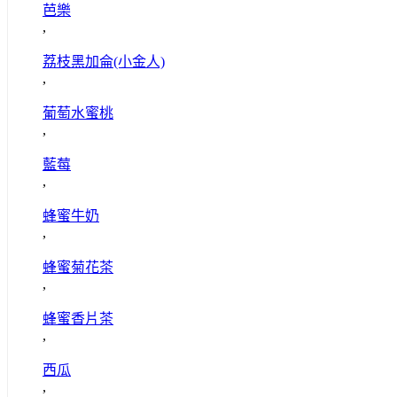
芭樂
,
荔枝黑加侖(小金人)
,
葡萄水蜜桃
,
藍莓
,
蜂蜜牛奶
,
蜂蜜菊花茶
,
蜂蜜香片茶
,
西瓜
,