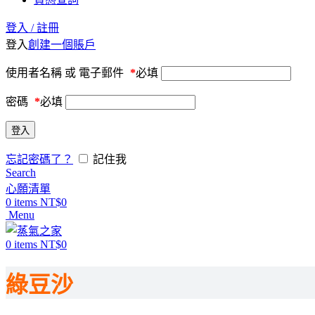
登入 / 註冊
登入
創建一個賬戶
使用者名稱 或 電子郵件
*
必填
密碼
*
必填
登入
忘記密碼了？
記住我
Search
心願清單
0
items
NT$
0
Menu
0
items
NT$
0
綠豆沙