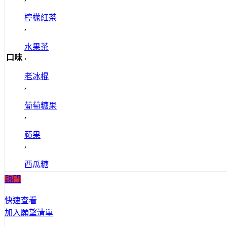
檸檬紅茶
,
水果茶
,
口味
老冰棍
,
葡萄糖果
,
蘋果
,
西瓜糖
熱門
快速查看
加入願望清單