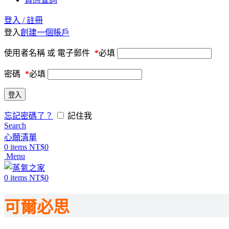
登入 / 註冊
登入
創建一個賬戶
使用者名稱 或 電子郵件
*
必填
密碼
*
必填
登入
忘記密碼了？
記住我
Search
心願清單
0
items
NT$
0
Menu
0
items
NT$
0
可爾必思