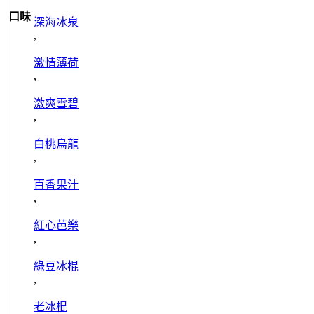
口味
深海冰泉
,
激情薄荷
,
激爽雪碧
,
白桃烏龍
,
百香果汁
,
紅心芭樂
,
綠豆冰棍
,
老冰棍