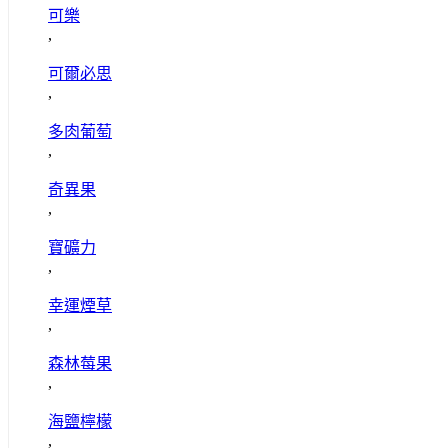
可樂
,
可爾必思
,
多肉葡萄
,
奇異果
,
寶礦力
,
幸運煙草
,
森林莓果
,
海鹽檸檬
,