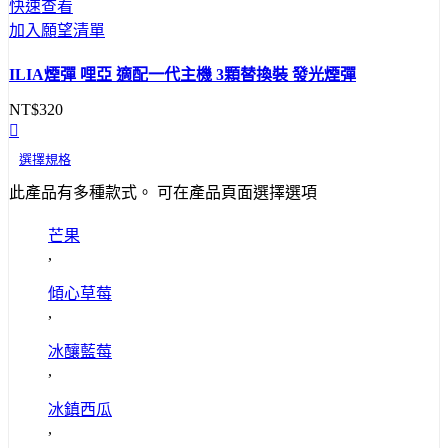
快速查看
加入願望清單
ILIA煙彈 哩亞 適配一代主機 3顆替換裝 發光煙彈
NT$
320
選擇規格
此產品有多種款式。 可在產品頁面選擇選項
芒果
,
傾心草莓
,
冰釀藍莓
,
冰鎮西瓜
,