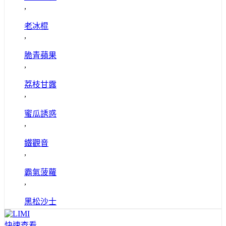
,
老冰棍
,
脆青蘋果
,
荔枝甘露
,
蜜瓜誘惑
,
鐵觀音
,
霸氣菠蘿
,
黑松沙士
快速查看