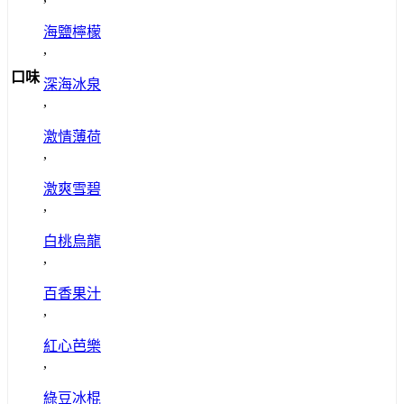
海鹽檸檬
,
口味
深海冰泉
,
激情薄荷
,
激爽雪碧
,
白桃烏龍
,
百香果汁
,
紅心芭樂
,
綠豆冰棍