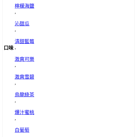
檸檬海鹽
,
沁甜瓜
,
清甜藍莓
,
口味
激爽可樂
,
激爽雪碧
,
烏龍綠茶
,
爆汁蜜桃
,
白葡萄
,