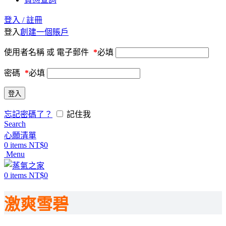
登入 / 註冊
登入
創建一個賬戶
使用者名稱 或 電子郵件
*
必填
密碼
*
必填
登入
忘記密碼了？
記住我
Search
心願清單
0
items
NT$
0
Menu
0
items
NT$
0
激爽雪碧