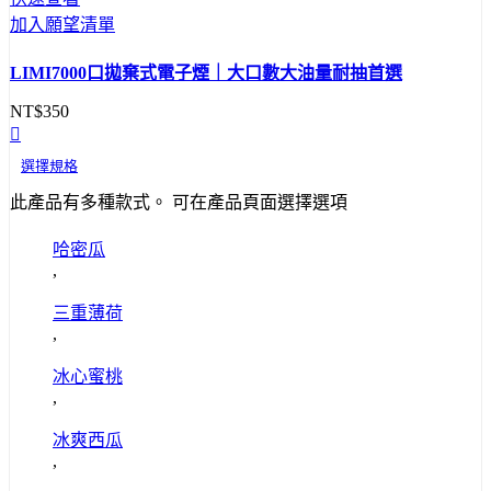
加入願望清單
LIMI7000口拋棄式電子煙｜大口數大油量耐抽首選
NT$
350
選擇規格
此產品有多種款式。 可在產品頁面選擇選項
哈密瓜
,
三重薄荷
,
冰心蜜桃
,
冰爽西瓜
,