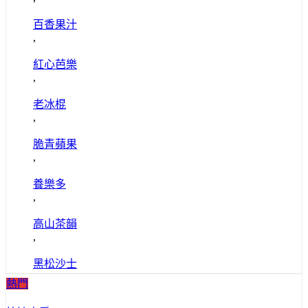
百香果汁
,
紅心芭樂
,
老冰棍
,
脆青蘋果
,
養樂多
,
高山茶韻
,
黑松沙士
熱門