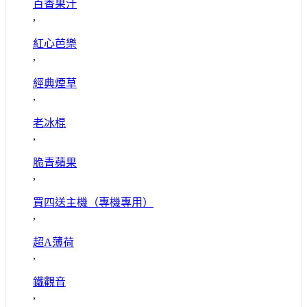
百香果汁
,
紅心芭樂
,
經典煙草
,
老冰棍
,
脆青蘋果
,
買四送主機（專機專用）
,
超A薄荷
,
鐵觀音
,