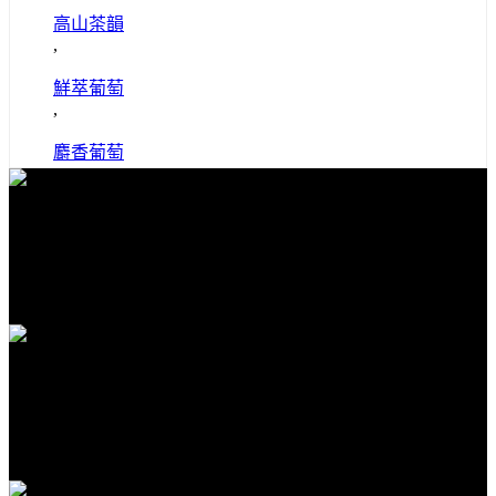
高山茶韻
,
鮮萃葡萄
,
麝香葡萄
免費送貨
全館滿1000免運
安全購物
隱私保護安全購物