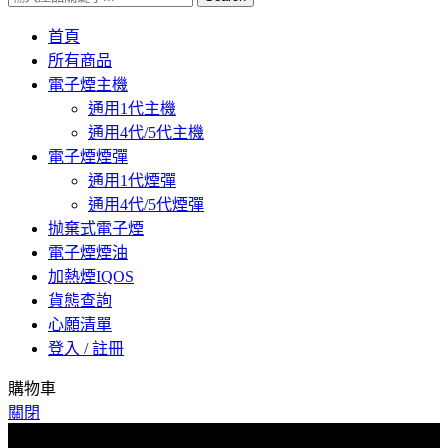
首頁
所有商品
電子煙主機
通用1代主機
通用4代/5代主機
電子煙煙彈
通用1代煙彈
通用4代/5代煙彈
抛棄式電子煙
電子煙煙油
加熱煙IQOS
貨態查詢
心願清單
登入 / 註冊
購物車
關閉
爲了預防詐騙，下單後請與客服聯係索取物流單號，取貨時核