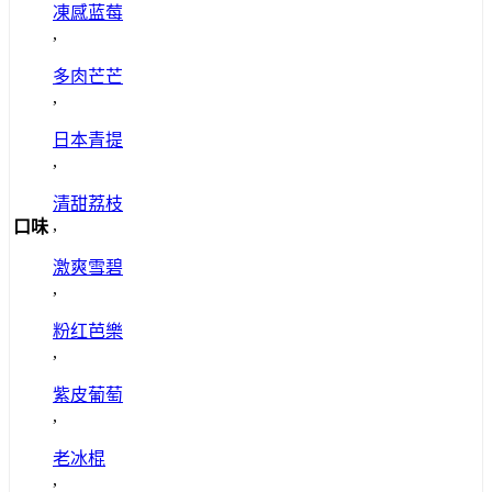
凍感蓝莓
,
多肉芒芒
,
日本青提
,
清甜荔枝
,
口味
激爽雪碧
,
粉红芭樂
,
紫皮葡萄
,
老冰棍
,