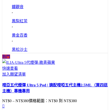
鐵觀音
,
鳳梨紅茶
,
黄金百香
,
黑松沙士
熱門
快速查看
加入願望清單
哩亞五代煙彈 Ultra 5 Pod | 適配哩啞五代主機2.5ML（買四送
主機）專機專用
NT$
0
–
NT$
380
價格範圍：NT$0 到 NT$380