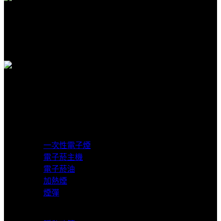
客服支援
客服賴在線支援
貨到付款
超商取貨付款
產品分類
一次性電子煙
電子菸主機
電子菸油
加熱煙
煙彈
服務支援