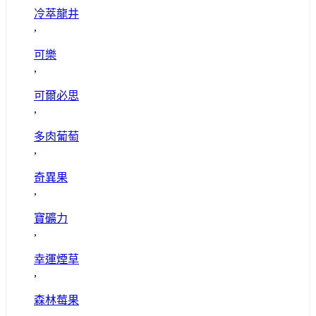
冷萃龍井
,
可樂
,
可爾必思
,
多肉葡萄
,
奇異果
,
寶礦力
,
幸運煙草
,
森林莓果
,