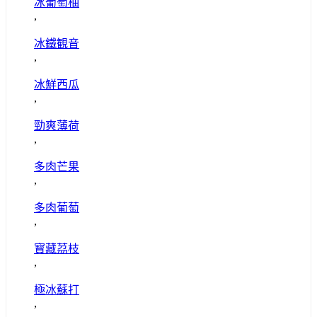
冰葡萄柚
,
冰鐵観音
,
冰鮮西瓜
,
勁爽薄荷
,
多肉芒果
,
多肉葡萄
,
寳藏茘枝
,
極冰蘇打
,