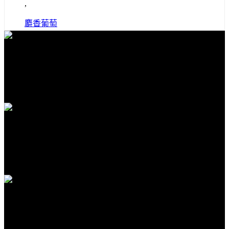
,
麝香葡萄
免費送貨
全館滿1000免運
安全購物
隱私保護安全購物
客服支援