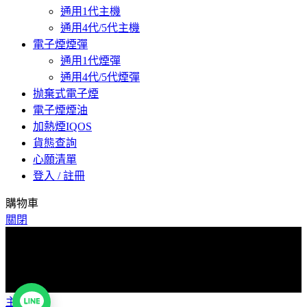
通用1代主機
通用4代/5代主機
電子煙煙彈
通用1代煙彈
通用4代/5代煙彈
抛棄式電子煙
電子煙煙油
加熱煙IQOS
貨態查詢
心願清單
登入 / 註冊
購物車
關閉
爲了預防詐騙，下單後請與客服聯係索取物流單號，取貨時核
對物流單號取貨！感謝您的配合！
爲了預防詐騙，下單後請與客服聯係索取物流單號，取貨時核
對物流單號取貨！感謝您的配合！
主頁