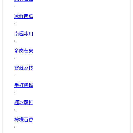
,
冰鮮西瓜
,
南極冰川
,
多肉芒果
,
寶藏荔枝
,
手打檸檬
,
極冰蘇打
,
檸檬百香
,