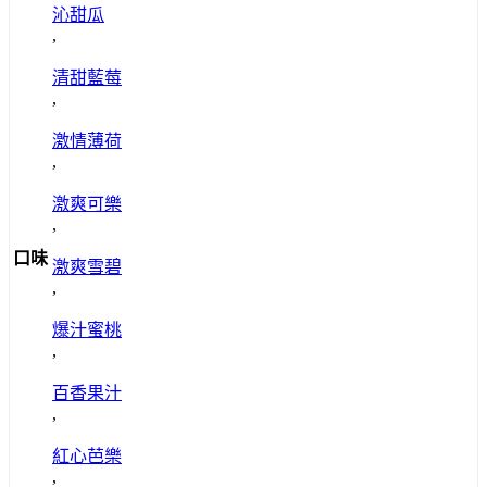
沁甜瓜
,
清甜藍莓
,
激情薄荷
,
激爽可樂
,
口味
激爽雪碧
,
爆汁蜜桃
,
百香果汁
,
紅心芭樂
,