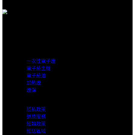
客服賴在線支援
貨到付款
超商取貨付款
產品分類
一次性電子煙
電子菸主機
電子菸油
加熱煙
煙彈
服務支援
隱私政策
退換服務
運輸政策
運送區域