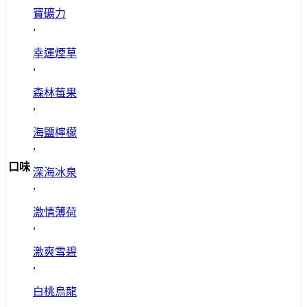
寶礦力
,
幸運煙草
,
森林莓果
,
海鹽檸檬
,
口味
深海冰泉
,
激情薄荷
,
激爽雪碧
,
白桃烏龍
,