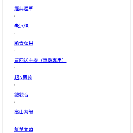
經典煙草
,
老冰棍
,
脆青蘋果
,
買四送主機（專機專用）
,
超A薄荷
,
鐵觀音
,
高山茶韻
,
鮮萃葡萄