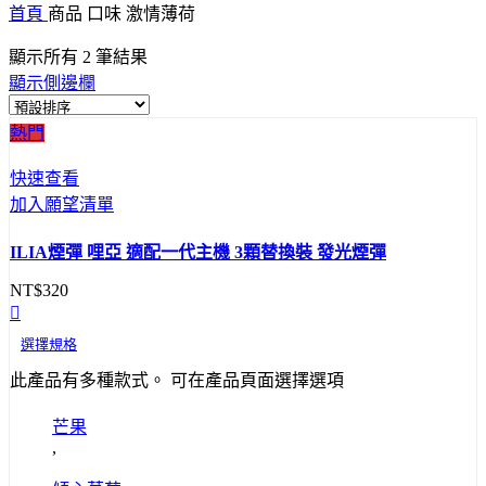
首頁
商品 口味
激情薄荷
顯示所有 2 筆結果
顯示側邊欄
熱門
快速查看
加入願望清單
ILIA煙彈 哩亞 適配一代主機 3顆替換裝 發光煙彈
NT$
320
選擇規格
此產品有多種款式。 可在產品頁面選擇選項
芒果
,