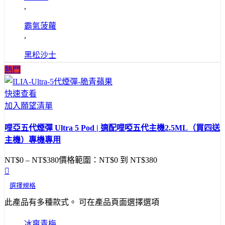
,
霸氣菠蘿
,
黑松沙士
熱門
快速查看
加入願望清單
哩亞五代煙彈 Ultra 5 Pod | 適配哩啞五代主機2.5ML（買四送
主機）專機專用
NT$
0
–
NT$
380
價格範圍：NT$0 到 NT$380
選擇規格
此產品有多種款式。 可在產品頁面選擇選項
冰爽青梅