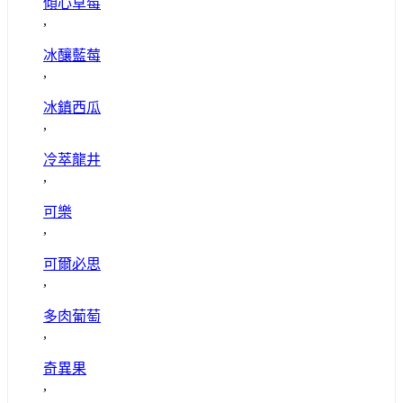
傾心草莓
,
冰釀藍莓
,
冰鎮西瓜
,
冷萃龍井
,
可樂
,
可爾必思
,
多肉葡萄
,
奇異果
,