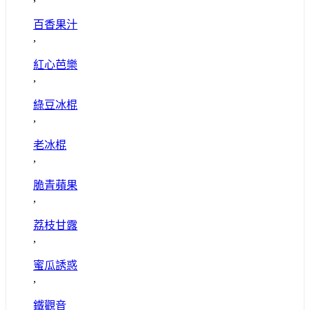
百香果汁
,
紅心芭樂
,
綠豆冰棍
,
老冰棍
,
脆青蘋果
,
荔枝甘露
,
蜜瓜誘惑
,
鐵觀音