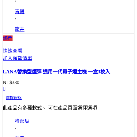
青提
,
龍井
熱門
快速查看
加入願望清單
LANA替換型煙彈 通用一代電子煙主機 一盒3枚入
NT$
330
選擇規格
此產品有多種款式。 可在產品頁面選擇選項
哈密瓜
,