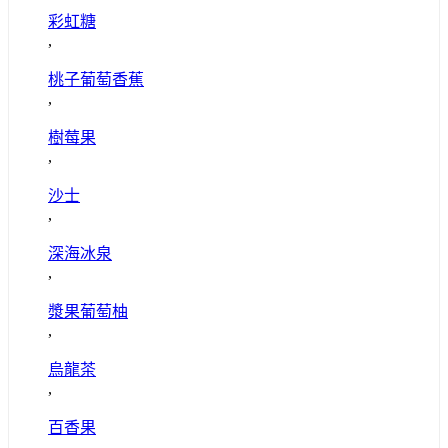
彩虹糖
,
桃子葡萄香蕉
,
樹莓果
,
沙士
,
深海冰泉
,
漿果葡萄柚
,
烏龍茶
,
百香果
,