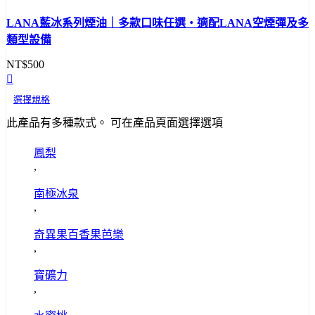
LANA藍冰系列煙油｜多款口味任選・適配LANA空煙彈及多
類型設備
NT$
500
選擇規格
此產品有多種款式。 可在產品頁面選擇選項
鳳梨
,
南極冰泉
,
奇異果百香果芭樂
,
寶礦力
,