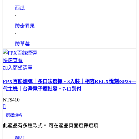
西瓜
,
酸奇異果
,
酸草莓
快速查看
加入願望清單
FPX百態煙彈｜多口味選擇・3入裝｜相容RELX悅刻/SP2S一
代主機｜台灣電子煙批發・7-11到付
NT$
410
選擇規格
此產品有多種款式。 可在產品頁面選擇選項
薄荷