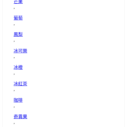
芒果
,
葡萄
,
鳳梨
,
冰可樂
,
冰橙
,
冰紅茶
,
咖啡
,
奇異果
,