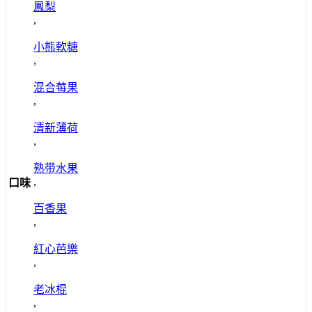
鳳梨
,
小熊軟糖
,
混合莓果
,
清新薄荷
,
熟带水果
,
口味
百香果
,
紅心芭樂
,
老冰棍
,