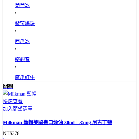
葡萄冰
,
藍莓爆珠
,
西瓜冰
,
鐵觀音
,
魔爪紅牛
售罄
快速查看
加入願望清單
Milkman 藍帽美國進口煙油 30ml｜35mg 尼古丁鹽
NT$
378