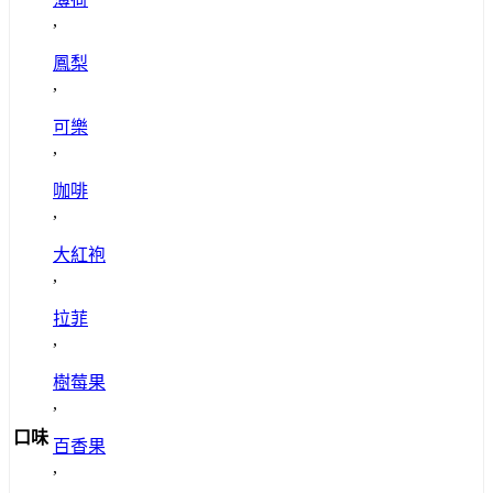
,
鳳梨
,
可樂
,
咖啡
,
大紅袍
,
拉菲
,
樹莓果
,
口味
百香果
,