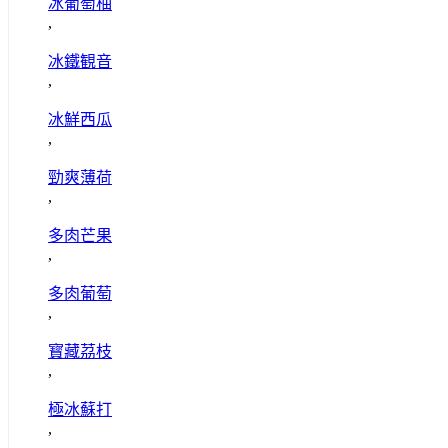
冰葡萄柚
,
冰鐵観音
,
冰鮮西瓜
,
勁爽薄荷
,
多肉芒果
,
多肉葡萄
,
寳藏茘枝
,
極冰蘇打
,