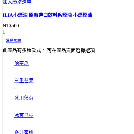
加入願望清單
ILIA小煙油 原廠進口飲料系煙油 小煙煙油
NT$
500
選擇規格
此產品有多種款式。 可在產品頁面選擇選項
哈密瓜
,
三重芒果
,
冰川薄荷
,
冰爽荔枝
,
多汁蜜桃