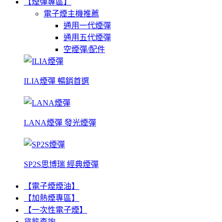
【煙彈專區】
電子煙主機推薦
通用一代煙彈
通用五代煙彈
空煙彈/配件
ILIA煙彈 暢銷首選
LANA煙彈 發光煙彈
SP2S思博瑞 經典煙彈
【電子煙煙油】
【加熱煙專區】
【一次性電子煙】
貨態查詢