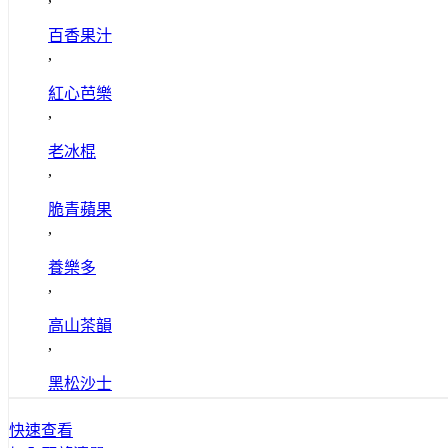
百香果汁
,
紅心芭樂
,
老冰棍
,
脆青蘋果
,
養樂多
,
高山茶韻
,
黑松沙士
快速查看