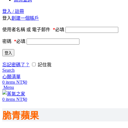
登入 / 註冊
登入
創建一個賬戶
使用者名稱 或 電子郵件
*
必填
密碼
*
必填
登入
忘記密碼了？
記住我
Search
心願清單
0
items
NT$
0
Menu
0
items
NT$
0
脆青蘋果