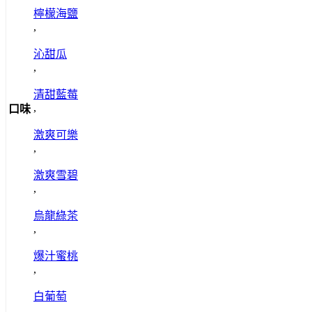
檸檬海鹽
,
沁甜瓜
,
清甜藍莓
,
口味
激爽可樂
,
激爽雪碧
,
烏龍綠茶
,
爆汁蜜桃
,
白葡萄
,