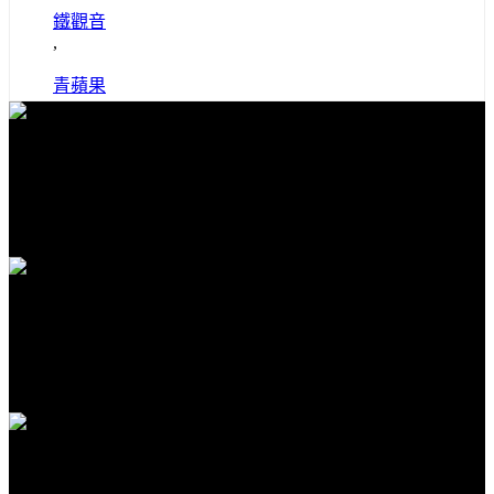
鐵觀音
,
青蘋果
免費送貨
全館滿1000免運
安全購物
隱私保護安全購物
客服支援