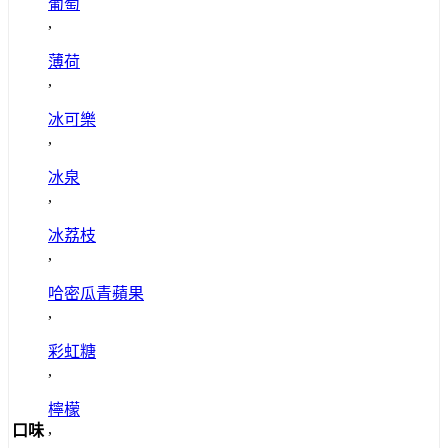
葡萄
,
薄荷
,
冰可樂
,
冰泉
,
冰荔枝
,
哈密瓜青蘋果
,
彩虹糖
,
檸檬
,
口味