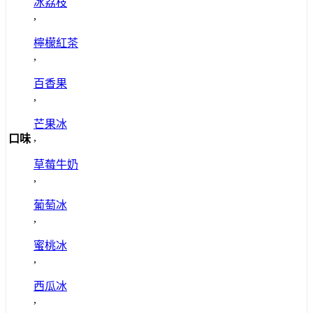
冰荔枝
,
檸檬紅茶
,
百香果
,
芒果冰
,
口味
草莓牛奶
,
葡萄冰
,
蜜桃冰
,
西瓜冰
,