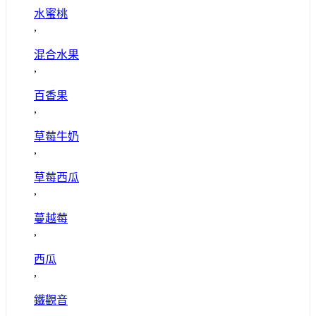
水蜜桃
,
混合水果
,
百香果
,
草莓牛奶
,
草莓西瓜
,
蔓越莓
,
西瓜
,
鐵觀音
,