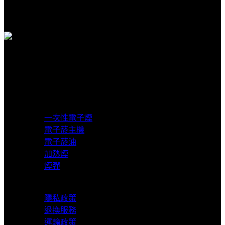
客服賴在線支援
貨到付款
超商取貨付款
產品分類
一次性電子煙
電子菸主機
電子菸油
加熱煙
煙彈
服務支援
隱私政策
退換服務
運輸政策