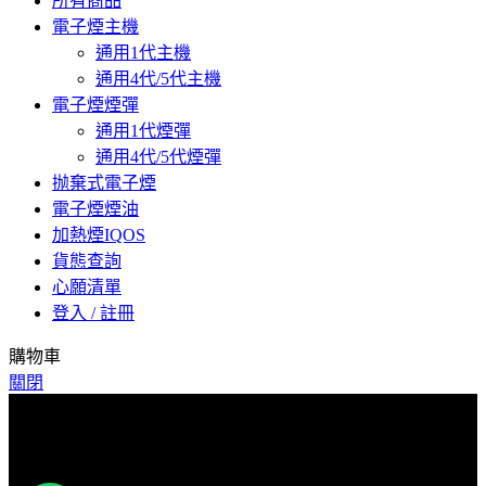
所有商品
電子煙主機
通用1代主機
通用4代/5代主機
電子煙煙彈
通用1代煙彈
通用4代/5代煙彈
抛棄式電子煙
電子煙煙油
加熱煙IQOS
貨態查詢
心願清單
登入 / 註冊
購物車
關閉
爲了預防詐騙，下單後請與客服聯係索取物流單號，取貨時核
對物流單號取貨！感謝您的配合！
爲了預防詐騙，下單後請與客服聯係索取物流單號，取貨時核