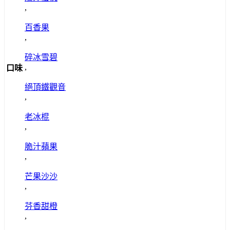
,
百香果
,
碎冰雪碧
,
口味
絕頂鐵觀音
,
老冰棍
,
脆汁蘋果
,
芒果沙沙
,
芬香甜橙
,