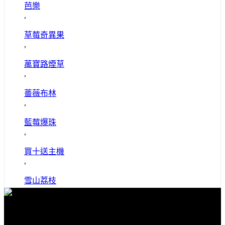
芭樂
,
草莓奇異果
,
萬寶路煙草
,
薔薇布林
,
藍莓爆珠
,
買十送主機
,
雪山荔枝
免費送貨