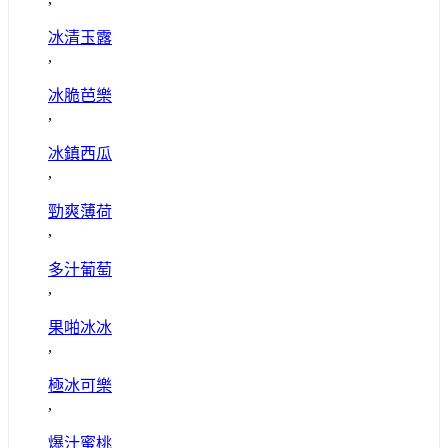
冰清玉露
,
冰脆芭樂
,
冰鎮西瓜
,
勁爽薄荷
,
多汁葡萄
,
果啪冰冰
,
極冰可樂
,
爆汁蜜桃