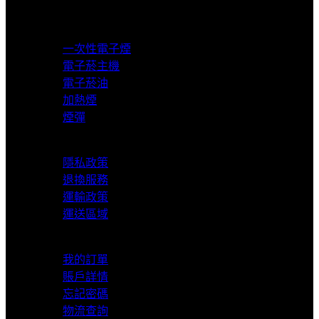
超商取貨付款
產品分類
一次性電子煙
電子菸主機
電子菸油
加熱煙
煙彈
服務支援
隱私政策
退換服務
運輸政策
運送區域
我的賬戶
我的訂單
賬戶詳情
忘記密碼
物流查詢