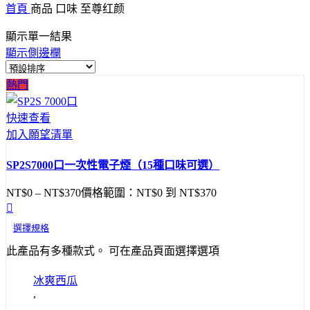
首頁
商品 口味
至尊红颜
顯示單一結果
顯示側邊欄
熱門
快速查看
加入願望清單
SP2S7000口一次性電子煙（15種口味可選）
NT$
0
–
NT$
370
價格範圍：NT$0 到 NT$370
選擇規格
此產品有多種款式。 可在產品頁面選擇選項
冰爽西瓜
,