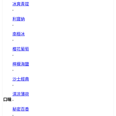
冰爽青提
,
利寶納
,
南極冰
,
樱花葡萄
,
檸檬海鹽
,
沙士經典
,
清凉薄荷
,
口味
秘密百香
,