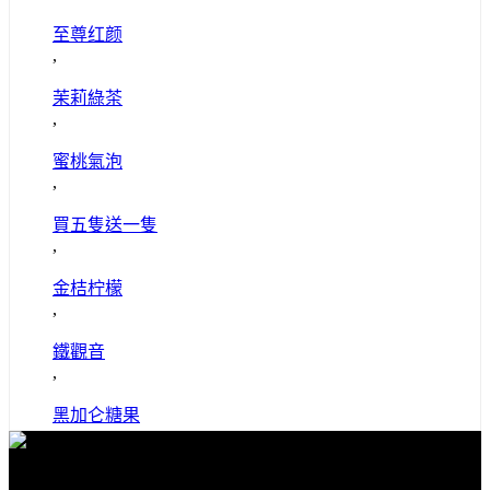
至尊红颜
,
茉莉綠茶
,
蜜桃氣泡
,
買五隻送一隻
,
金桔柠檬
,
鐵觀音
,
黑加仑糖果