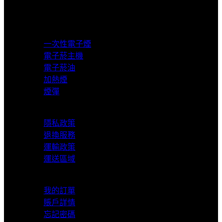
超商取貨付款
產品分類
一次性電子煙
電子菸主機
電子菸油
加熱煙
煙彈
服務支援
隱私政策
退換服務
運輸政策
運送區域
我的賬戶
我的訂單
賬戶詳情
忘記密碼