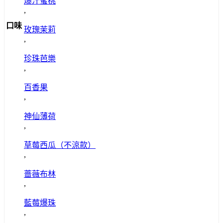
爆汁蜜桃
,
口味
玫瑰茉莉
,
珍珠芭樂
,
百香果
,
神仙薄荷
,
草莓西瓜（不涼款）
,
蔷薇布林
,
藍莓爆珠
,