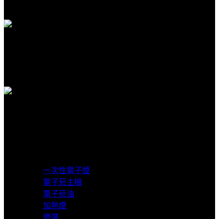
隱私保護安全購物
客服支援
客服賴在線支援
貨到付款
超商取貨付款
產品分類
一次性電子煙
電子菸主機
電子菸油
加熱煙
煙彈