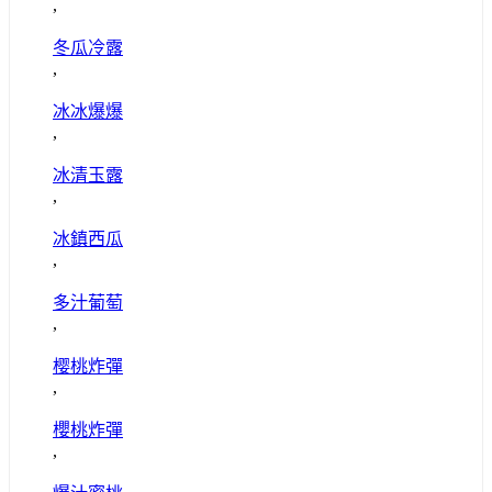
,
冬瓜冷露
,
冰冰爆爆
,
冰清玉露
,
冰鎮西瓜
,
多汁葡萄
,
樱桃炸彈
,
櫻桃炸彈
,