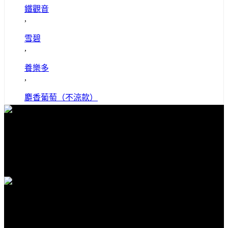
鐵觀音
,
雪碧
,
養樂多
,
麝香葡萄（不涼款）
免費送貨
全館滿1000免運
安全購物