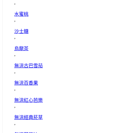
,
水蜜桃
,
沙士糖
,
烏龍茶
,
無涼古巴雪茄
,
無涼百香果
,
無涼紅心芭樂
,
無涼經典菸草
,