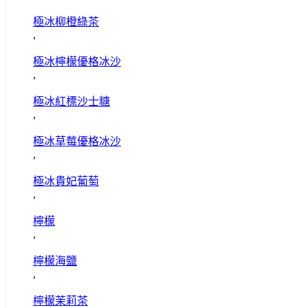
極冰柳橙綠茶
,
極冰檸檬優格冰沙
,
極冰紅標沙士糖
,
極冰草莓優格冰沙
,
極冰貴妃葡萄
,
檸檬
,
檸檬海鹽
,
檸檬茉莉茶