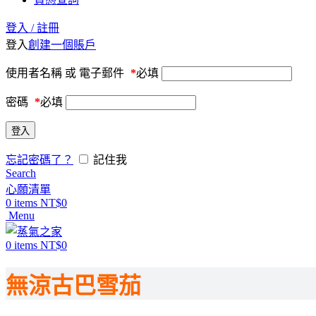
登入 / 註冊
登入
創建一個賬戶
使用者名稱 或 電子郵件
*
必填
密碼
*
必填
登入
忘記密碼了？
記住我
Search
心願清單
0
items
NT$
0
Menu
0
items
NT$
0
無涼古巴雪茄