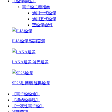
【煙彈專區】
電子煙主機推薦
通用一代煙彈
通用五代煙彈
空煙彈/配件
ILIA煙彈 暢銷首選
LANA煙彈 發光煙彈
SP2S思博瑞 經典煙彈
【電子煙煙油】
【加熱煙專區】
【一次性電子煙】
貨態查詢