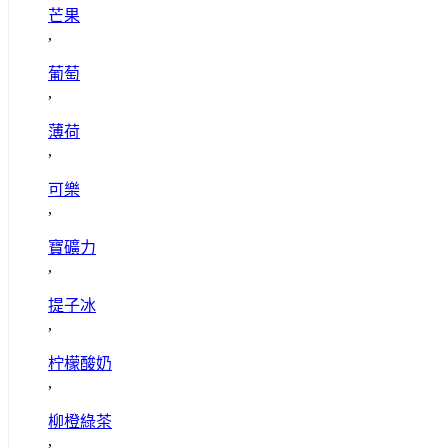
芒果
,
葡萄
,
薄荷
,
可樂
,
寶礦力
,
提子冰
,
柠檬酸奶
,
柳橙綠茶
,