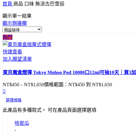
首頁
商品 口味
無涼古巴雪茄
顯示單一結果
顯示側邊欄
熱門
快速查看
加入願望清單
東京魔盒煙彈 Tokyo Mohoo Pod 10000口12ml可抽10天｜買3
NT$
450
–
NT$
1,650
價格範圍：NT$450 到 NT$1,650
選擇規格
此產品有多種款式。 可在產品頁面選擇選項
哈密瓜
,