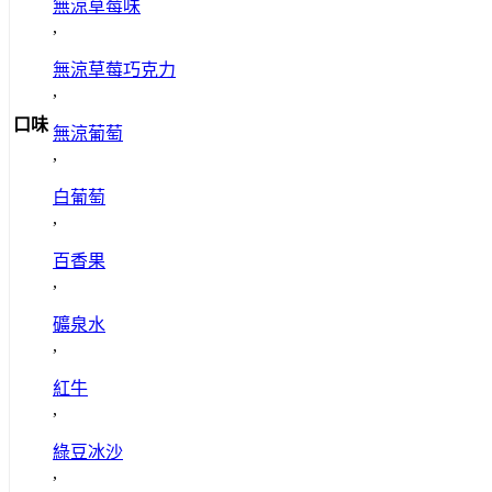
無涼草莓味
,
無涼草莓巧克力
,
口味
無涼葡萄
,
白葡萄
,
百香果
,
礦泉水
,
紅牛
,
綠豆冰沙
,