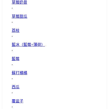
草莓奶昔
,
草莓甜瓜
,
荔枝
,
藍冰（藍莓+薄荷）
,
藍莓
,
蘇打橘橘
,
西瓜
,
覆盆子
,