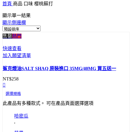
首頁
商品 口味
樱桃蘇打
顯示單一結果
顯示側邊欄
售罄
熱門
快速查看
加入願望清單
鯊克煙油SALT SHAQ 原裝進口 35MG/40MG 買五送一
NT$
258
選擇規格
此產品有多種款式。 可在產品頁面選擇選項
哈密瓜
,