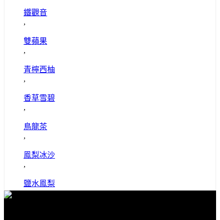
鐵觀音
,
雙蘋果
,
青檸西柚
,
香草雪碧
,
鳥龍茶
,
鳯梨冰沙
,
鹽水鳯梨