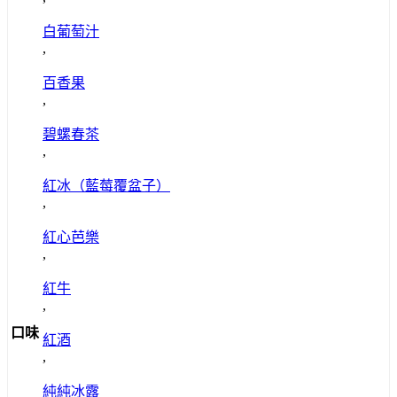
白葡萄汁
,
百香果
,
碧螺春茶
,
紅冰（藍莓覆盆子）
,
紅心芭樂
,
紅牛
,
口味
紅酒
,
純純冰露