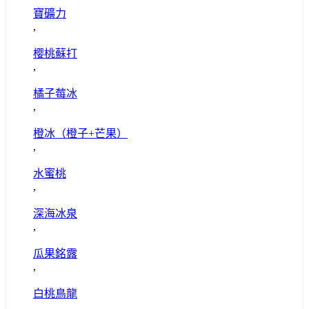
寶礦力
,
樱桃蘇打
,
橘子莓冰
,
橙冰（橙子+芒果）
,
水蜜桃
,
深海冰泉
,
瓜果銘露
,
白桃鳥龍
,