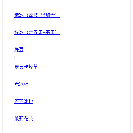
,
紫冰（荔枝+黑加侖）
,
綠冰（奇異果+蘋果）
,
綠豆
,
翠貝卡煙草
,
老冰棍
,
芒芒冰桃
,
茉莉花茶
,