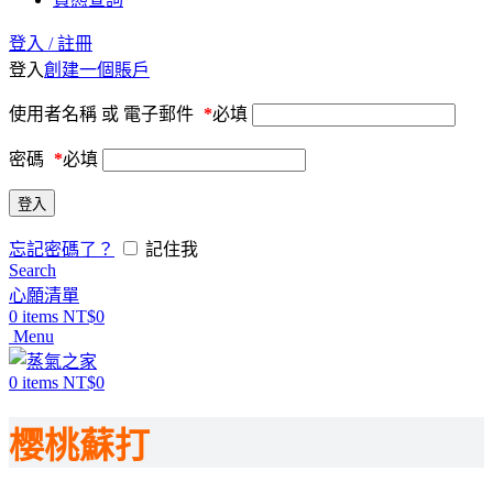
登入 / 註冊
登入
創建一個賬戶
使用者名稱 或 電子郵件
*
必填
密碼
*
必填
登入
忘記密碼了？
記住我
Search
心願清單
0
items
NT$
0
Menu
0
items
NT$
0
樱桃蘇打