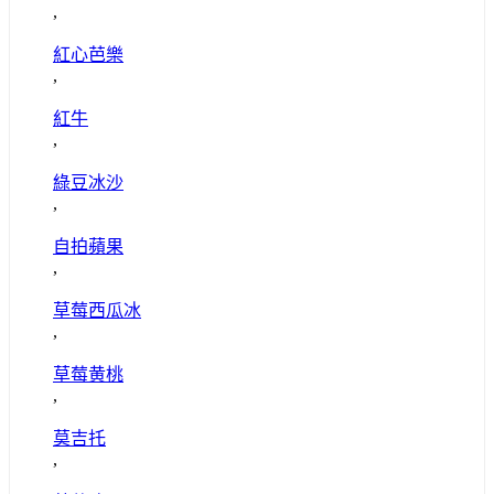
,
紅心芭樂
,
紅牛
,
綠豆冰沙
,
自拍蘋果
,
草莓西瓜冰
,
草莓黄桃
,
莫吉托
,