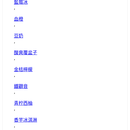
藍莓冰
,
血橙
,
豆奶
,
酸爽覆盆子
,
金桔檸檬
,
鐵觀音
,
青柠西柚
,
香芋冰淇淋
,