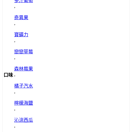
多汁葡萄
,
奇異果
,
寶礦力
,
戀戀草莓
,
森林莓果
,
口味
橘子汽水
,
檸檬海鹽
,
沁涼西瓜
,