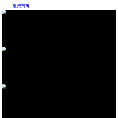
鳳梨可可
免費送貨
全館滿1000免運
安全購物
隱私保護安全購物
客服支援
客服賴在線支援