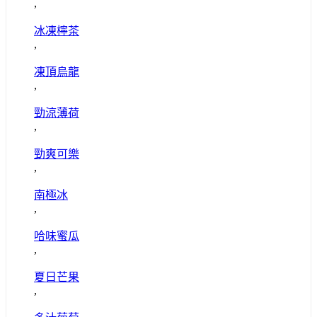
,
冰凍檸茶
,
凍頂烏龍
,
勁涼薄荷
,
勁爽可樂
,
南極冰
,
哈味蜜瓜
,
夏日芒果
,