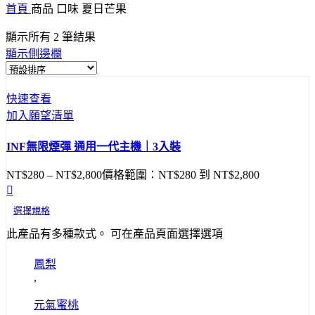
首頁
商品 口味
夏日芒果
顯示所有 2 筆結果
顯示側邊欄
快速查看
加入願望清單
INF無限煙彈 通用一代主機｜3入裝
NT$
280
–
NT$
2,800
價格範圍：NT$280 到 NT$2,800
選擇規格
此產品有多種款式。 可在產品頁面選擇選項
鳳梨
,
元氣蜜桃