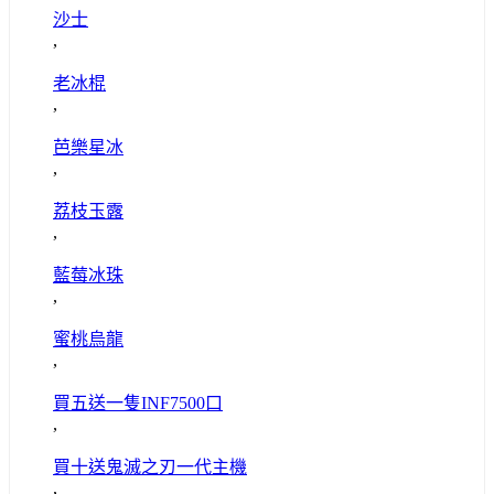
沙士
,
老冰棍
,
芭樂星冰
,
荔枝玉露
,
藍莓冰珠
,
蜜桃烏龍
,
買五送一隻INF7500口
,
買十送鬼滅之刃一代主機
,