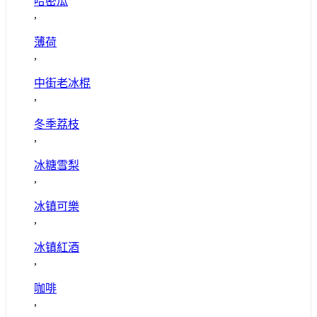
哈密瓜
,
薄荷
,
中街老冰棍
,
冬季荔枝
,
冰糖雪梨
,
冰镇可樂
,
冰镇紅酒
,
咖啡
,