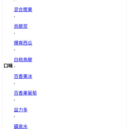
混合漿果
,
烏龍茶
,
爆爽西瓜
,
白桃鳥龍
,
口味
百香果冰
,
百香果葡萄
,
益力多
,
礦泉水