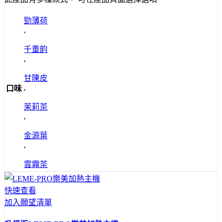
勁薄荷
,
千重韵
,
甘陳皮
,
口味
茉莉茶
,
金源葉
,
雲霧茶
快速查看
加入願望清單