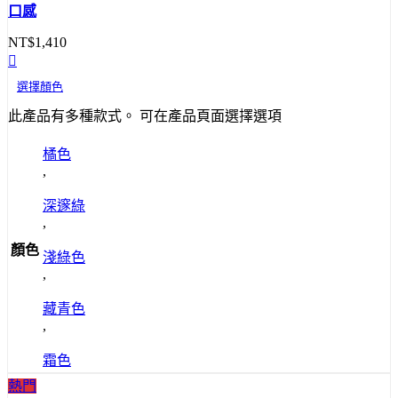
口感
NT$
1,410
選擇顏色
此產品有多種款式。 可在產品頁面選擇選項
橘色
,
深邃綠
,
顏色
淺綠色
,
藏青色
,
霜色
熱門