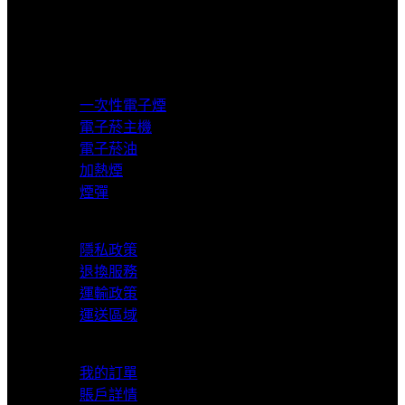
貨到付款
超商取貨付款
產品分類
一次性電子煙
電子菸主機
電子菸油
加熱煙
煙彈
服務支援
隱私政策
退換服務
運輸政策
運送區域
我的賬戶
我的訂單
賬戶詳情