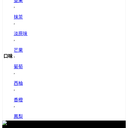
堅果
,
抹茶
,
淡原味
,
芒果
,
口味
葡萄
,
西柚
,
香橙
,
鳳梨