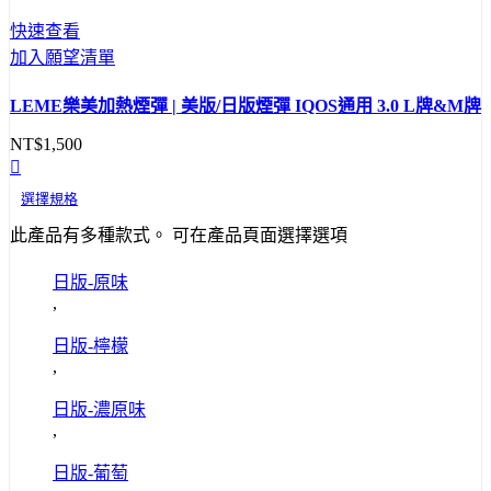
快速查看
加入願望清單
LEME樂美加熱煙彈 | 美版/日版煙彈 IQOS通用 3.0 L牌&M牌
NT$
1,500
選擇規格
此產品有多種款式。 可在產品頁面選擇選項
日版-原味
,
日版-檸檬
,
日版-濃原味
,
日版-葡萄