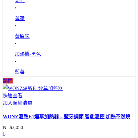
葡萄
,
薄荷
,
黃原味
,
加熱機-黑色
,
藍莓
熱門
快速查看
加入願望清單
WONZ溫致E1煙草加熱器 – 藍牙調節 智能溫控 加熱不然燒
NT$
3,050