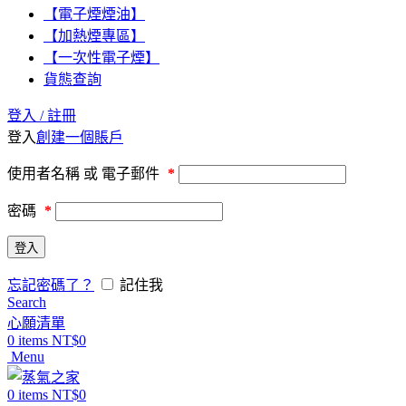
【電子煙煙油】
【加熱煙專區】
【一次性電子煙】
貨態查詢
登入 / 註冊
登入
創建一個賬戶
使用者名稱 或 電子郵件
*
密碼
*
登入
忘記密碼了？
記住我
Search
心願清單
0
items
NT$
0
Menu
0
items
NT$
0