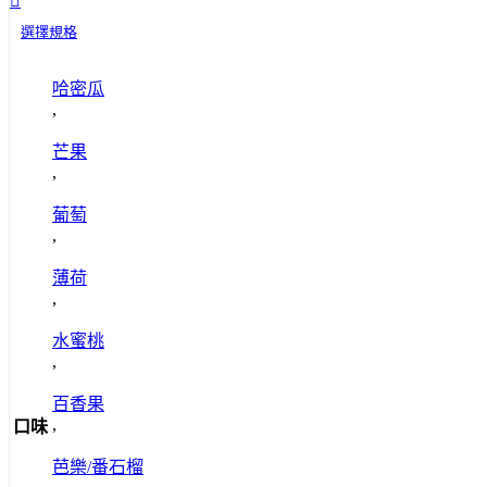
選擇規格
哈密瓜
,
芒果
,
葡萄
,
薄荷
,
水蜜桃
,
百香果
,
口味
芭樂/番石榴