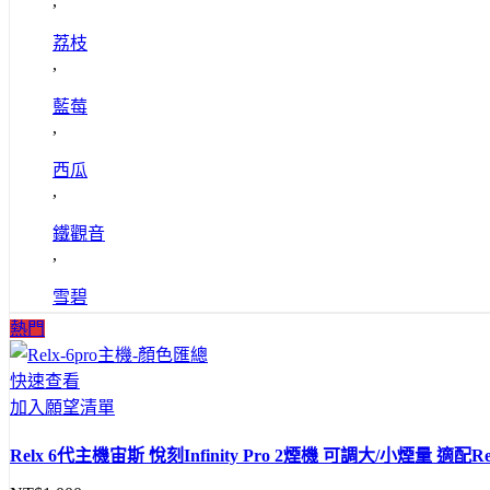
,
荔枝
,
藍莓
,
西瓜
,
鐵觀音
,
雪碧
熱門
快速查看
加入願望清單
Relx 6代主機宙斯 悅刻Infinity Pro 2煙機 可調大/小煙量 適配Re