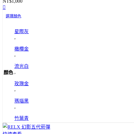
NT$
1,000
選擇顏色
星際灰
,
橄欖金
,
流光白
,
顏色
玫瑰金
,
瑪瑙黑
,
竹葉青