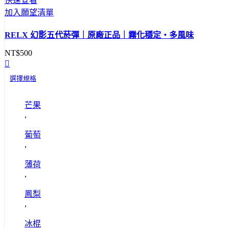
快速查看
加入願望清單
RELX 幻影五代菸彈｜原廠正品｜霧化穩定・多風味
NT$
500
選擇規格
芒果
,
葡萄
,
薄荷
,
鳳梨
,
冰棍