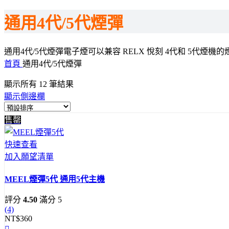
通用4代/5代煙彈
通用4代/5代煙彈電子煙可以兼容 RELX 悅刻 4代和 
首頁
通用4代/5代煙彈
顯示所有 12 筆結果
顯示側邊欄
售罄
快速查看
加入願望清單
MEEL煙彈5代 通用5代主機
評分
4.50
滿分 5
(4)
NT$
360